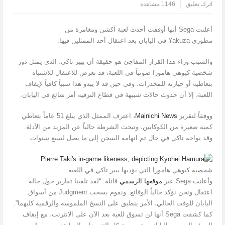
اترك تعليق
1146 مشاهدة
أعلنت Sega أنها أوقفت أحدث لعبة آكشن ومغامرة من
مطوري Yakuza في اليابان بعد اعتقال أحد الممثلين فيها.
والسبب وراء هذا القرار المفاجئ هو حقيقة أن بيير تاكي، الذي يمثل دور
شخصية كيوهي هامورا صوتياً في اللعبة، قد تعرض للاعتقال للاشتباه
بتعاطيه أو حيازته للمخدرات. وفي حين قد لا يبدو هذا سبباً كافياً لإيقاف
اللعبة، إلا أن حدوث حالات شبيهة في قطاع الترفيه أمر شائع في اليابان.
ووفقاً لتقرير
Mainichi News
، اعترف الممثل الذي يبلغ 51 عاماً بتعاطي
كمية صغيرة من الكوكايين، وتبحث الشرطة حالياً عن المزيد من الأدلة.
وقد يواجه تاكي في حال تم اتهامه السجن إلى ما يصل لسبع سنوات.
شخصية كيوهي هامورا التي يؤديها بيير تاكي في اللعبة.
وأعلنت Sega عبر
موقعها الرسمي
قائلة: “لقد تلقينا تقارير حول حالة
اعتقال ونحن نؤكد حالياً الوقائع. ونقوم بسحب Judgment من أسواق
اليابان للوقت الحالي، الأمر ينطبق على النسخ الملموسة والرقمية كليهما”.
كما كشفت Sega أنها لن تسوق للعبة بعد الآن على الانترنت، مع إيقاف