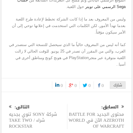
الموقع الرسمي الياباني وتم مسح كل التغريدات السابقة من
حساب
Sega الرسمي على تويتر
حول اللعبة.
وليس من المعروف بعد ما إذا كانت الشركة تخطط لإعادة طرح اللعبة
بعدما تهدأ الأمور، لكن الكلمات التي استخدمت في إعلانها توحي إلى أن
الأمر سيكون مؤقتاً.
كما أنه ليس من المعروف حالياً ما الذي سيحصل للنسخة التي ستصدر في
الغرب، والتي من المقرر أن تصدر في 25 يونيو. للوقت الحالي لا زالت
اللعبة متوفرة عبر متجرPlayStation في هونج كونج ومناطق أخرى في
آسيا.
.
شارك
0
0
0
0
0
السابق:
التالى:
محتوى الجديد BATTLE FOR
شركة SONY تنوي بجديه
AZEROTH الآن في WORLD
شراء TAKE TWO /
ROCKSTAR
OF WARCRAFT