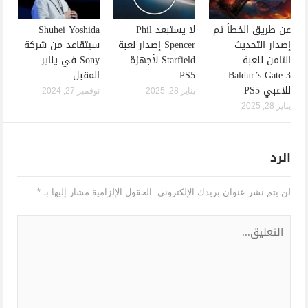
عن طريق الخطأ تم
لا يستبعد Phil
Shuhei Yoshida
إصدار التحديث
Spencer إصدار لعبة
سيتقاعد من شركة
الثامن للعبة
Starfield لأجهزة
Sony في يناير
Baldur’s Gate 3
PS5
المقبل
للاعبي PS5
يناير 28, 2025
نوفمبر 27, 2024
يناير 28, 2025
الرد
لن يتم نشر عنوان بريدك الإلكتروني.
الحقول الإلزامية مشار إليها بـ
*