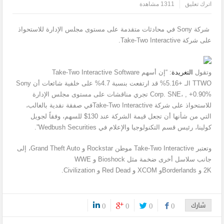
اترك تعليق
1311 مشاهدة
شركة Sony في محادثات متقدمة على مستوى مجلس الإدارة للاستحواذ
على شركة Take-Two Interactive.
وتقول
التغريدة
: “إن أسهم Take-Two Interactive Software
TTWO الـ +5.16% قد ارتفعت بنسبة 4.7% على خلفية شائعات أن Sony
Corp. SNE، , +0.90% تجري مناقشات على مستوى مجلس الإدارة
للاستحواذ على شركة Take-Two Interactiveفي صفقة نقدية بالغالب،
التي من شأنها أن تجعل قيمة الشركة عند 130$ للسهم، وفقاً لجويل
كولينا، رئيس قسم التكنولوجيا والإعلام في Wedbush Securities”.
وتعتبر Take-Two Interactive موطن Rockstar و Grand Theft Auto، إلى
جانب سلاسل أخرى ضخمة مثل Bioshock و WWE
2K و Borderlandsو XCOM و Red Dead و Civilization.
شارك
0
0
0
0
0