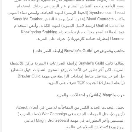
نسيج الواقع، واجمع القماش المتناثر عبر الزمن في رحلتك باستخدام
Synchronous Thread (الخيط الزمني) لمهنة الخياطة. وامتص دماء الموتى
واكتب Blood Contracts (عقود الدم) بريشة النقش Sanguine Feather
Quill of Lana’thel (ريشة لانثيل الدموية) لمهنة الكتابة. وأتقن استخدام
قوة العمالقة لصنع معدات جبارة باستخدام Khaz’gorian Smithing
Hammer (مطرقة حدادة كازغوريان). تعرف على المزيد.
متاعب وغموض في Brawler’s Guild (رابطة الصراعات )
لطالما كانت Brawler’s Guild (رابطة الصراعات ) السرية مركزًا للأنشطة
المريبة، لكن آخر تطور في الأحداث يرفع مستوى الشبهات. فهل تستطيع
حل لغز جريمة قتل ضابط إمدادات الرابطة في مهمة Brawler Guild
(رابطة المعارك) الجديدة كليًا؟ تعرف على المزيد.
حرب وMagni (ماغني) و احتفالات ، والمزيد
يحمل التحديث الجديد الكثير من المفاجآت للاعبين في أنحاء Azeroth
(أزيروث)، مثل المهمات الجديدة في War Campaign (حملة الحرب )
المستمر وآخر التطورات في مهمة Magni Bronzebeard (ماغني
برونزبيرد) لاستعادة السلام في عالمه.