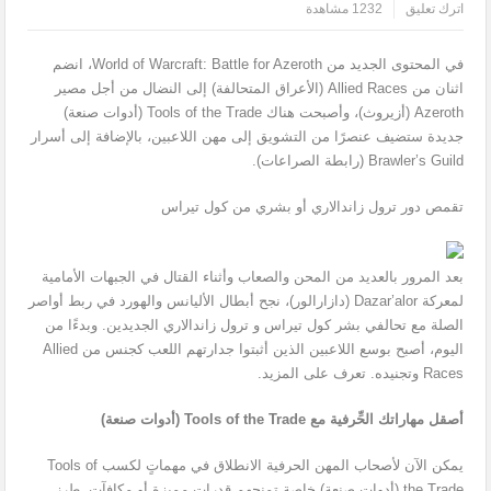
اترك تعليق
1232 مشاهدة
في المحتوى الجديد من World of Warcraft: Battle for Azeroth، انضم
اثنان من Allied Races (الأعراق المتحالفة) إلى النضال من أجل مصير
Azeroth (أزيروث)، وأصبحت هناك Tools of the Trade (أدوات صنعة)
جديدة ستضيف عنصرًا من التشويق إلى مهن اللاعبين، بالإضافة إلى أسرار
Brawler’s Guild (رابطة الصراعات).
تقمص دور ترول زاندالاري أو بشري من كول تيراس
بعد المرور بالعديد من المحن والصعاب وأثناء القتال في الجبهات الأمامية
لمعركة Dazar’alor (دازارالور)، نجح أبطال الأليانس والهورد في ربط أواصر
الصلة مع تحالفي بشر كول تيراس و ترول زاندالاري الجديدين. وبدءًا من
اليوم، أصبح بوسع اللاعبين الذين أثبتوا جدارتهم اللعب كجنس من Allied
Races وتجنيده. تعرف على المزيد.
أصقل مهاراتك الحِّرفية مع Tools of the Trade (أدوات صنعة)
يمكن الآن لأصحاب المهن الحرفية الانطلاق في مهماتٍ لكسب Tools of
the Trade (أدوات صنعة) خاصة تمنحهم قدرات مميزة أو مكافآت. طرز