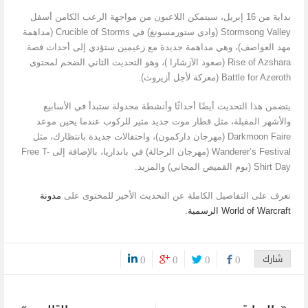
بداية من 16 إبريل، سيتمكن اللاعبون من مواجهة الرعب الكامن أسفل
Stormsong Valley (وادي ستورمسونغ) في Crucible of Storms (مداهمة
مهد العواصف)، وهي مداهمة جديدة مع زعيمين ستؤدي إلى أحداث قصة
Rise of Azshara (صعود الآزشارا )، وهو التحديث الثاني الضخم لمحتوى
Battle for Azeroth (معركة لأجل أزيروث).
يتضمن هذا التحديث أيضًا أحداثًا وأنشطة مجدولة ستبدأ في الأسابيع
والأشهر المقبلة، مثل قطار موت جديد مثير للركوب عندما يحين موعد
Darkmoon Faire (مهرجان داركمون)، واحتفالات جديدة بانتظارك، مثل
Wanderer’s Festival (مهرجان الرحالة) في بانداريا، بالإضافة إلى Free T-
Shirt Day (يوم القميص المجاني) والمزيد.
تعرف على التفاصيل الكاملة عن التحديث الأخير للمحتوى على
مدونة
World of Warcraft الرسمية
.
شارك
0
0
0
0
0