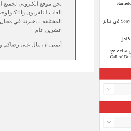
 يستبعد Phil Spencer إصدار لعبة Starfield
نحن موقع الكتروني لجميع ا
العاب التلفزيون والتكنولوجيا
Shuhei Yoshida سيتقاعد من شركة Sony في يناير
المختلفه …خبرتنا في مجال ا
عشرين عام
أتمنى ان ننال على رضاكم 
ط كل ساعة مع
 لعبة Call of Duty: Black