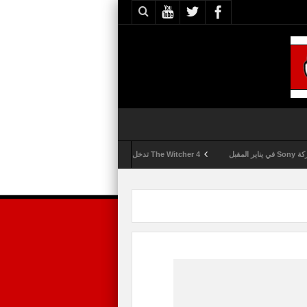
The Witcher 4 تدخل مرحلة الإنتاج الكامل
Activision تقوم بعمليات تمشيط كل ساعة مع تزايد شكاوى الغش في لعبة Call of Duty: Black Ops 6