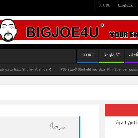
تكنولوجيا
STORE
لعاب
تكنولوجيا
STORE
بة Starfield لأجهزة PS5
Shuhei Yoshida سيتقاعد من شركة Sony في يناير المقبل
ثامن للعبة
مرحباً!