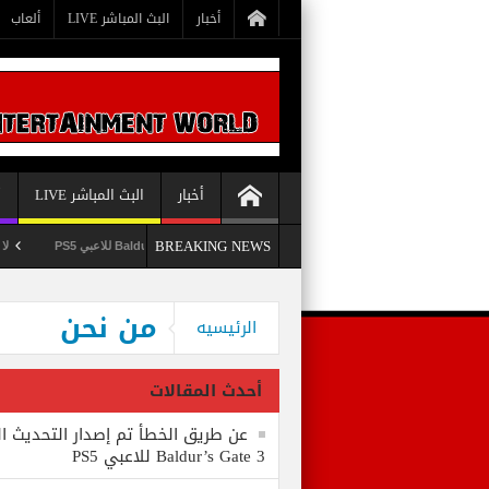
أخبار
البث المباشر LIVE
ألعاب
أخبار
البث المباشر LIVE
أ
BREAKING NEWS
عن طريق الخطأ تم إصدار التحديث الثامن للعبة Baldur’s Gate 3 للاعبي PS5
لا يستبعد Phil Spencer إصدار لع
Bethesda تُسجل علامة تجارية بعنوان Starborn تَخص لعبة Starfield
وداعاً 360 Marketplace مع إغلاق Microsoft للمتجر
من نحن
الرئيسيه
أحدث المقالات
عن طريق الخطأ تم إصدار التحديث ال
Baldur’s Gate 3 للاعبي PS5