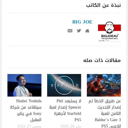
نبذة عن الكاتب
BIG JOE
مقالات ذات صله
عن طريق الخطأ تم
لا يستبعد Phil
Shuhei Yoshida
إصدار التحديث
Spencer إصدار لعبة
سيتقاعد من شركة
الثامن للعبة
Starfield لأجهزة
Sony في يناير
Baldur’s Gate 3
PS5
المقبل
للاعبي PS5
يناير 28, 2025
نوفمبر 27, 2024