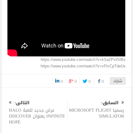
https://www.youtube.com/watch?v=kSaZPvtSIBs
https://www.youtube.com/watch?v=vFtcCpTdeUs
شارك
0
0
0
0
0
السابق:
التالى:
رسميا MICROSOFT FLIGHT
عرض جديد للعبة HALO
SIMULATOR
INFINITE بعنوان DISCOVER
HOPE