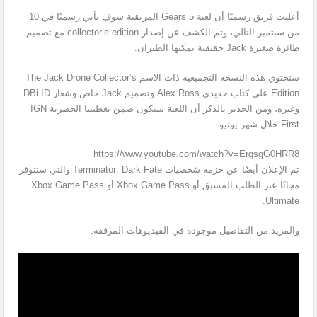
أعلنت فريق رسميًا أن لعبة Gears 5 المرتقبة سوف تأتي رسميًا في 10
من سبتمبر التالي، وتم الكشف عن إصدار collector’s edition مع تصميم
طائرة صغيرة Jack حقيقية يمكنها الطيران.
ستحتوي هذه النسخة التجميعية ذات الاسم The Jack Drone Collector’s
Edition على كتاب حديدي Alex Ross وتصميم Jack خاص وشعار DBi ID
وغيره، ومن الجدير بالذكر أن اللعبة ستكون ضمن تغطيتنا الحصرية IGN
First خلال شهر يونيو.
https://www.youtube.com/watch?v=ErqsgG0HRR8
تم الإعلان أيضًا عن حزمة شخصيات Terminator: Dark Fate والتي ستتوفر
مجانًا عبر الطلب المسبق أو Xbox Game Pass أو Xbox Game Pass
Ultimate.
والمزيد من التفاصيل موجودة في الفيديوهات المرفقة.