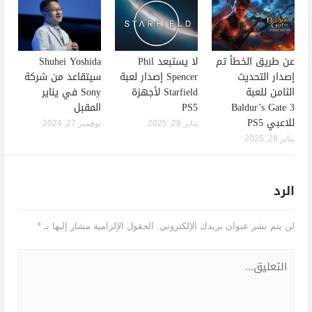
عن طريق الخطأ تم
لا يستبعد Phil
Shuhei Yoshida
إصدار التحديث
Spencer إصدار لعبة
سيتقاعد من شركة
الثامن للعبة
Starfield لأجهزة
Sony في يناير
Baldur’s Gate 3
PS5
المقبل
للاعبي PS5
يناير 28, 2025
نوفمبر 27, 2024
يناير 28, 2025
الرد
لن يتم نشر عنوان بريدك الإلكتروني.
الحقول الإلزامية مشار إليها بـ
*