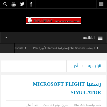
القائمة
لا يستبعد Phil Spencer إصدار لعبة Starfield لأجهزة PS5
Shuhei Yoshida سيتقاعد من شركة Sony في يناير المقبل
وداعاً 360 Marketplace مع إغلاق Microsoft للمتجر
الرئيسيه
أخبار
رسميا MICROSOFT FLIGHT
SIMULATOR
كتب بواسطة
BIG JOE
التاريخ:
يونيو 11, 2019
فى :
أخبار