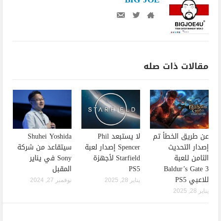
مقالات ذات صله
عن طريق الخطأ تم
لا يستبعد Phil
Shuhei Yoshida
إصدار التحديث
Spencer إصدار لعبة
سيتقاعد من شركة
الثامن للعبة
Starfield لأجهزة
Sony في يناير
Baldur’s Gate 3
PS5
المقبل
للاعبي PS5
يناير 28, 2025
نوفمبر 27, 2024
يناير 28, 2025