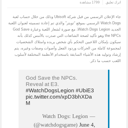
اترك تعليق
1799 مشاهدة
جاء الإعلان الرسمي من قبل شركة Ubisoft وذلك من خلال حساب لعبة
Watch Dogs الرسمي بموقع “تويتر” والذي تم إعادة تسميته لعنوان اللعبة
الجديد Watch Dogs Legion، مع صورة لشعار اللعبة وعبارة God Save
the NPCs وهو تأكيد لصحة الشائعات التي صدرت بالأمس كذلك بأنه
سيكون بإمكان اللاعبين التحكم بأي شخص يريده وامتلاك الشخصيات
لمجموعة كاملة من الحركات وردود الفعل وأصوات وصفات وغيره، يتم
إرشاد وتوليد هذه الأشياء السابقة باستخدام الأنظمة المختلفة لأسلوب
اللعب حسب ما ذكر.
God Save the NPCs.
Reveal at E3.
#WatchDogsLegion
#UbiE3
pic.twitter.com/xpD3bhXDa
M
— Watch Dogs: Legion
(@watchdogsgame)
June 4,