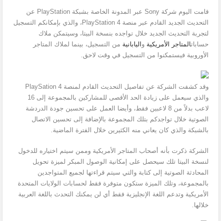
قامت اليوم شركة Sony عبر المدونة الخاصة بشبكة PlayStation عن
التحديث الجديد القادم عبر منصة PlayStation 4، والذي بإمكانكم التسجيل
لتجربة التحديث الجديد خلال تواجده بنسخة البيتا، وسيتمكن ملاك
حسابات
المتاجر الأمريكية
و
اليابانية
من التسجيل، بينما لملاك المتاجر
الأوروبية فيستمكنوا من التسجيل في وقت لاحق.
وقد كشفت الشركة عن تفاصيل التحديث القادم لمنصة PlaySation 4
والذي سيعمل على زيادة الحد الأقصى للمشاركين بالمجموعة إلى 16
لاعب بدلاً من 8 لاعبين فقط، وأيضا العمل على تحسين جودة الدردشة
الصوتية خلال تواجدكم بتلك المجموعة بالإضافة إلى تحسين الاتصال
بالشبكة والذي كان يعاني منه الكثيرين خلال الفترة الماضية.
الشركة ذكرت بأنه أصحاب المتاجر الأمريكية وممن سيتم اختياره للدخول
لنسخة البيتا تلك سيحصل على إمكانية الوصول المبكر لميزة تحويل
المحادثة الصوتية إلى كتابة والتي سيتم قراءتها لجميع المتواجدين
بالمجموعة، وتلك الميزة ستكون متوفرة فقط لحسابات الولايات المتحدة
الأمريكية وتدعم اللغة الإنجليزية فقط أي لن يمكنك التحدث باللغة العربية
خلالها.