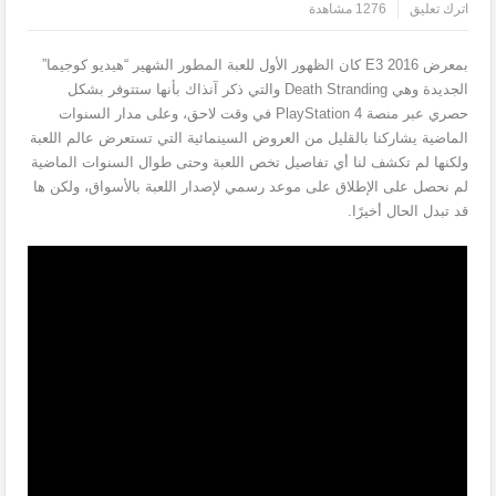
اترك تعليق
1276 مشاهدة
بمعرض E3 2016 كان الظهور الأول للعبة المطور الشهير “هيديو كوجيما”
الجديدة وهي Death Stranding والتي ذكر آنذاك بأنها ستتوفر بشكل
حصري عبر منصة PlayStation 4 في وقت لاحق، وعلى مدار السنوات
الماضية يشاركنا بالقليل من العروض السينمائية التي تستعرض عالم اللعبة
ولكنها لم تكشف لنا أي تفاصيل تخص اللعبة وحتى طوال السنوات الماضية
لم نحصل على الإطلاق على موعد رسمي لإصدار اللعبة بالأسواق، ولكن ها
قد تبدل الحال أخيرًا.