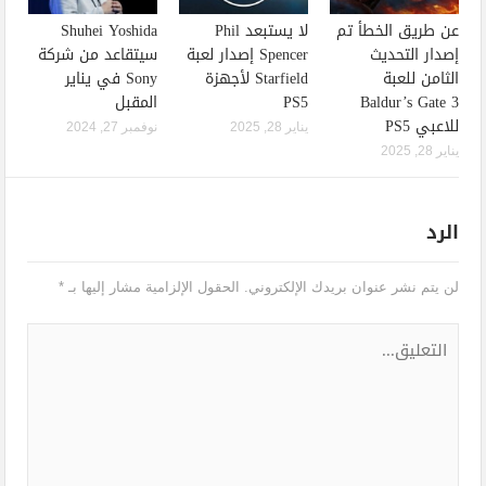
عن طريق الخطأ تم
لا يستبعد Phil
Shuhei Yoshida
إصدار التحديث
Spencer إصدار لعبة
سيتقاعد من شركة
الثامن للعبة
Starfield لأجهزة
Sony في يناير
Baldur’s Gate 3
PS5
المقبل
للاعبي PS5
يناير 28, 2025
نوفمبر 27, 2024
يناير 28, 2025
الرد
لن يتم نشر عنوان بريدك الإلكتروني.
الحقول الإلزامية مشار إليها بـ
*