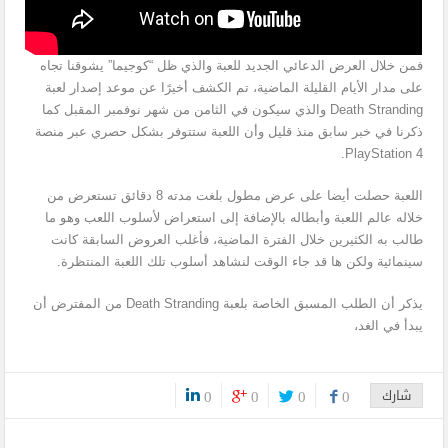
فمن خلال العرض الدعائي الجديد للعبة والذي ظل “كوجيما” يشوقنا تجاه
على مدار الأيام القليلة الماضية، تم الكشف أخيرًا عن موعد إصدار لعبة
Death Stranding والذي سيكون في الثامن من شهر نوفمبر المقبل كما
ذكرنا في خبر سابق منذ قليل وأن اللعبة ستتوفر بشكل حصري عبر منصة
PlayStation 4.
اللعبة حصلت أيضا على عرض مطول بلغت مدته 8 دقائق تستعرض من
خلاله عالم اللعبة وأبطاله بالإضافة إلى استعراض لأسلوب اللعب وهو ما
طالب به الكثيرين خلال الفترة الماضية، فأغلب العروض السابقة كانت
سينمائية ولكن ها قد جاء الوقت لنشاهد أسلوب تلك اللعبة المنتظرة.
يذكر أن الطلب المسبق الخاصة بلعبة Death Stranding من المفترض أن
يبدأ في الغد،
شارك
0
0
0
0
0