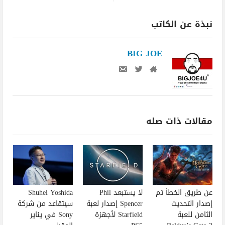
نبذة عن الكاتب
BIG JOE
مقالات ذات صله
عن طريق الخطأ تم
لا يستبعد Phil
Shuhei Yoshida
إصدار التحديث
Spencer إصدار لعبة
سيتقاعد من شركة
الثامن للعبة
Starfield لأجهزة
Sony في يناير