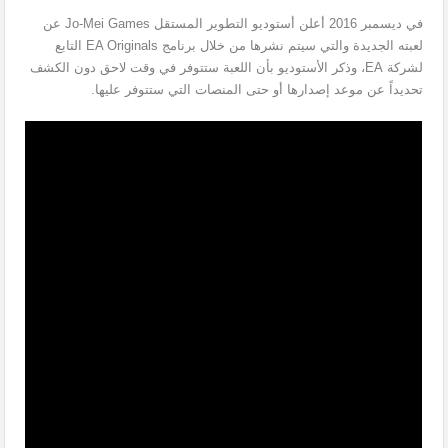
في ديسمبر 2016 أعلن أستوديو التطوير المستقل Jo-Mei Games عن
لعبته الجديدة والتي سيتم نشرها من خلال برنامج EA Originals التابع
لشركة EA، وذكر الأستوديو بأن اللعبة ستتوفر في وقت لاحق دون الكشف
تحديداً عن موعد إصدارها أو حتى المنصات التي ستتوفر عليها.