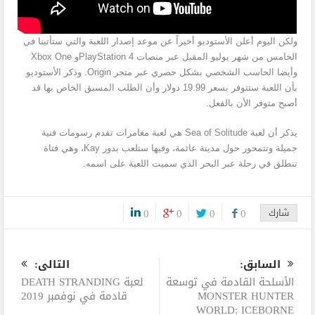
ولكن اليوم أعلن الأستوديو أخيراً عن موعد إصدار اللعبة والتي ستأتينا في
الخامس من شهر يوليو المقبل عبر منصات PlayStation 4و Xbox One
وأيضا الحاسب الشخصي بشكل حصري عبر متجر Origin. وذكر الأستوديو
بأن اللعبة ستتوفر بسعر 19.99 دولار وأن الطلب المسبق الخاص بها قد
أصبح متوفر الأن بالفعل.
يذكر أن لعبة Sea of Solitude هي لعبة مغامرات تقدم رسومات فنية
جميلة وتتمحور حول مدينة عائمة، وفيها ستلعب بدور Kay، وهي فتاة
تنطلق في رحلة عبر البحر الذي سميت اللعبة على اسمه.
شارك
0
0
0
0
0
السابق:
التالى:
الأسلحة القادمة في توسعة
لعبة DEATH STRANDING
MONSTER HUNTER
قادمة في نوفمبر 2019
WORLD: ICEBORNE