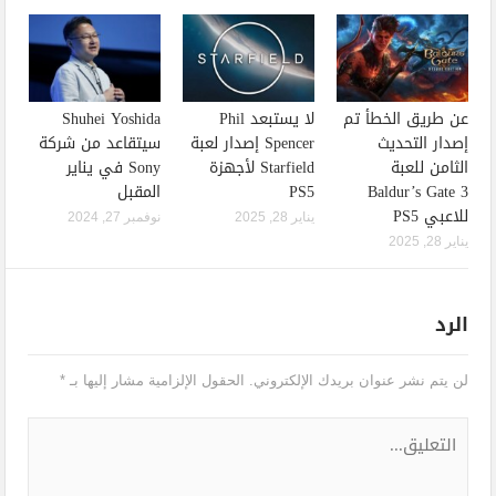
عن طريق الخطأ تم
لا يستبعد Phil
Shuhei Yoshida
إصدار التحديث
Spencer إصدار لعبة
سيتقاعد من شركة
الثامن للعبة
Starfield لأجهزة
Sony في يناير
Baldur’s Gate 3
PS5
المقبل
للاعبي PS5
يناير 28, 2025
نوفمبر 27, 2024
يناير 28, 2025
الرد
لن يتم نشر عنوان بريدك الإلكتروني.
الحقول الإلزامية مشار إليها بـ
*