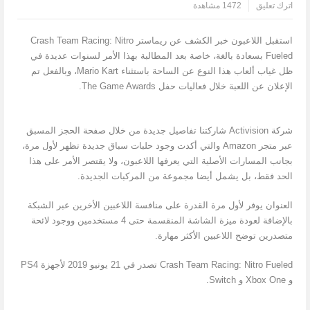
اترك تعليق
1472 مشاهدة
استقبل اللاعبون خبر الكشف عن ريماستر Crash Team Racing: Nitro
Fueled بسعادة بالغة، خاصة بعد المطالبة بهذا الأمر لسنوات عديدة في
ظل غياب ألعاب هذا النوع عن الساحة باستثناء Mario Kart، وبالفعل تم
الإعلان عن اللعبة خلال فعاليات حفل The Game Awards.
شركة Activision شاركتنا تفاصيل جديدة من خلال صفحة الحجز المسبق
عبر متجر Amazon والتي أكدت وجود حلبات سباق جديدة تظهر لأول مرة،
بجانب المسارات الأصلية التي يعرفها اللاعبون، ولا يقتصر الأمر على هذا
الحد فقط، بل يشمل أيضا مجموعة من المركبات الجديدة.
العنوان يوفر لأول مرة القدرة على منافسة اللاعبين الأخرين عبر الشبكة
بالإضافة لعودة ميزة الشاشة المنقسمة حتى 4 مستخدمين ووجود لائحة
متصدرين توضح اللاعبين الأكثر مهارة.
Crash Team Racing: Nitro Fueled تصدر في 21 يونيو 2019 لأجهزة PS4
و Xbox One و Switch.