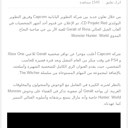
اترك تعليق
1545 مشاهدة
من خلال تعاون جديد بين شركة التطوير اليابانية Capcom وفريق التطوير
البولندي CD Projekt Red، تم الإعلان عن قدوم أحد أشهر الشخصيات في
ألعاب الجيل الحالي Geralt of Rivia للعبة الأر بي جي صاحبة النجاح
المدوي Monster Hunter: World.
شركة Capcom أعلنت مؤخرا عن توافر شخصية Geralt للاعبي Xbox One
و PS4 في وقت مبكر من العام المقبل وبعد فترة قصيرة للحاسب
الشخصي، حيث يقدم العنوان الزي الكامل للشخصية الشهيرة وأسلحته،
بالإضافة لمجموعة من المهام المستوحاة من سلسلة The Witcher.
بالنظر لخبرته الكبيرة في التعامل مع الوحوش والمتحولون والمخلوقات
الغريبة، لن يواجه Geralt أي صعوبة تذكر في القضاء على وحوش Monster
Hunter: World خاصة وأنه مازال يتمتع برشقاته وأسلوبه القتالي المميز
كما عهدناه.