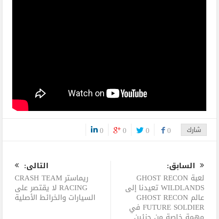
شارك
0
0
0
0
0
السابق:
التالى:
لعبة GHOST RECON
ريماستر CRASH TEAM
WILDLANDS تعيدنا إلى
RACING لا يقتصر على
عالم GHOST RECON
السيارات والخرائط الأصلية
FUTURE SOLDIER في
مهمة خاصة من جزئين