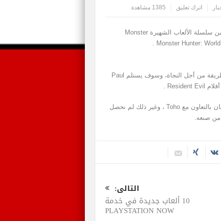
بار
اترك تعليق
1385 مشاهدة
أعلنت شركة Capcom رسمياً عن وجود فيلم قيد الإنتاج من سلسلة الألعاب الشهيرة Monster
ستركز أحداث الفيلم على ثنائي يحاولان العمل معاً بأي طريقة من أجل النجاة، وسوف يستلم Paul
كما وأكدت الشركة أنها ستعمل على إنتاج الفيلم في اليابان بالتعاون مع Toho ، وغير ذلك لم نحصل
 من صنعه.
التالى:
10 ألعاب جديدة في خدمة
PLAYSTATION NOW