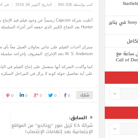
 يستبعد Phil Spencer إصدار لعبة Starfield
كتب بواسطة
BIG JOE
التاريخ:
أكتوبر 06, 2018
فى :
أخ
Shuhei Yoshida سيتقاعد من شركة Sony في يناير
Hunter بعد النجاح الكبير الذي حققه أخر أجزاء السلسلة Monster Hunter: World .
ط كل ساعة مع
W. S. Anderson دفة الإخراج، المعروف بإخراجه سلسلة أفلام Resident Evil .
 لعبة Call of Duty: Black
على أية تفاصيل حوله كونه لا يزال في المراحل المبكرة
شارك
0
0
0
0
0
السابق:
شركة EA تزيل صور “رونالدو” من المواقع
الإجتماعية بعد إتهامات الإغتصاب!