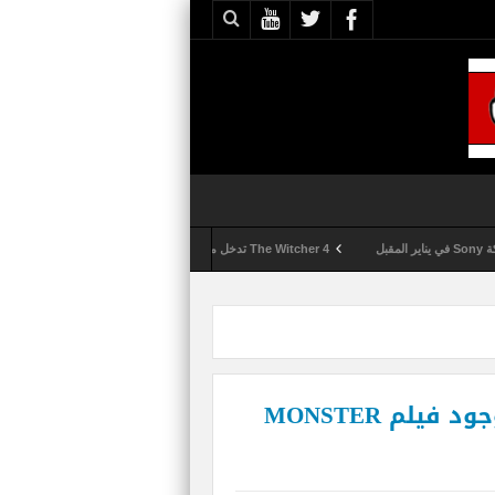
The Witcher 4 تدخل مرحلة الإنتاج الكامل
Activision تقوم بعمليات تمشيط كل ساعة مع تزايد شكاوى الغش في لعبة Call of Duty: Black Ops 6
شركة CAPCOM تؤكد رسمياً وجود فيلم MONSTER