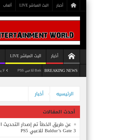
أخبار
البث المباشر LIVE
ألعاب
أخبار
البث المباشر LIVE
أ
BREAKING NEWS
عن طريق الخطأ تم إصدار التحديث الثامن للعبة Baldur’s Gate 3 للاعبي PS5
لا يستبعد Phil Spencer إصدار لعبة Starfield لأجهزة PS5
وداعاً 360 Marketplace مع إغلاق Microsoft للمتجر
الرئيسيه
أخبار
أحدث المقالات
عن طريق الخطأ تم إصدار التحديث ال
Baldur’s Gate 3 للاعبي PS5