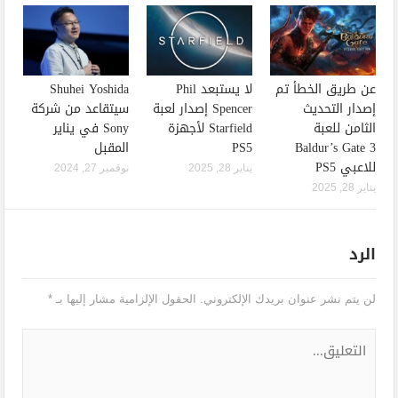
عن طريق الخطأ تم
لا يستبعد Phil
Shuhei Yoshida
إصدار التحديث
Spencer إصدار لعبة
سيتقاعد من شركة
الثامن للعبة
Starfield لأجهزة
Sony في يناير
Baldur’s Gate 3
PS5
المقبل
للاعبي PS5
يناير 28, 2025
نوفمبر 27, 2024
يناير 28, 2025
الرد
لن يتم نشر عنوان بريدك الإلكتروني.
الحقول الإلزامية مشار إليها بـ
*