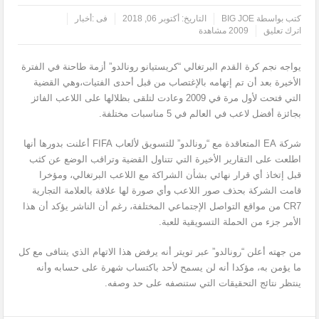
كتب بواسطة
BIG JOE
التاريخ:
أكتوبر 06, 2018
فى :
أخبار
اترك تعليق
2009 مشاهدة
يواجه نجم كرة القدم البرتغالي “كريستيانو رونالدو” أزمة طاحنة في الفترة
الأخيرة بعد أن تم إتهامه بالإغتصاب من قبل أحدى الفتيات،وهي القضية
التي فتحت لأول مرة في 2009 وعادت لتلقى بظلالها على اللاعب الفائز
بجائزة أفضل لاعب في العالم في 5 مناسبات مختلفة.
شركة EA المتعاقدة مع “رونالدو” للتسويق لألعاب FIFA أعلنت بدورها أنها
اطلعت على التقارير الأخيرة التي تتناول القضية وتراقب الوضع عن كثب
قبل إتخاذ أي قرار نهائي بشأن الشراكة مع اللاعب البرتغالي، ومؤخرا
قامت الشركة بحذف صور اللاعب وأي صورة لها علاقة بالعلامة التجارية
CR7 من مواقع التواصل الإجتماعي المختلفة، رغم أن الناشر يؤكد أن هذا
الأمر جزء من الحملة التسويقية للعبة.
من جهته أعلن “رونالدو” عبر تويتر أنه يرفض هذا الاتهام الذي يتنافى مع كل
ما يؤمن به، مؤكدا أنه لن يسمح لأحد باكتساب شهرة على حسابه وأنه
ينتظر نتائج التحقيقات التي ستنصفه على حد وصفه.