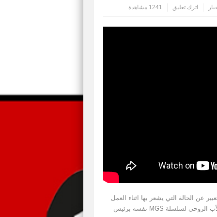
بار
اترك تعليق
1241 مشاهدة
ير عن الحالة التي يشعر بها اثناء العمل
على مشروعه المرتقب Death Stranding، حيث وصف الأب الروحي لسلسلة MGS نفسه برئيس