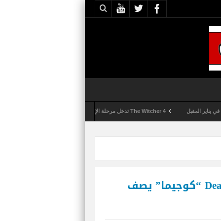
The Witcher 4 تدخل مرحلة الإنتاج الكامل
Activision تقوم بعمليات تمشيط كل ساعة مع تزايد شكاوى الغش في لعبة Call of Duty: Black Ops 6
تعقيبا على تطوير Death Stranding “كوجيما” يصف