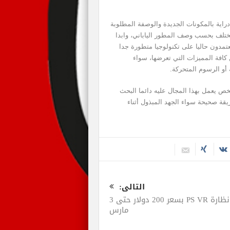
دراية بالمكونات الجديدة والوصفة المطلوبة
مختلف بحسب وصف المطور الياباني، وابدا
تمدون حاليا على تكنولوجيا متطورة جدا
كافة المميزات التي تعرضها، سواء
أو الرسوم المتحركة.
ص يعمل بهذا المجال عليه دائما البحث
ة صحيحة سواء الجهد المبذول أثناء
التالى:
نظارة PS VR بسعر 200 دولار حتى 3
مارس