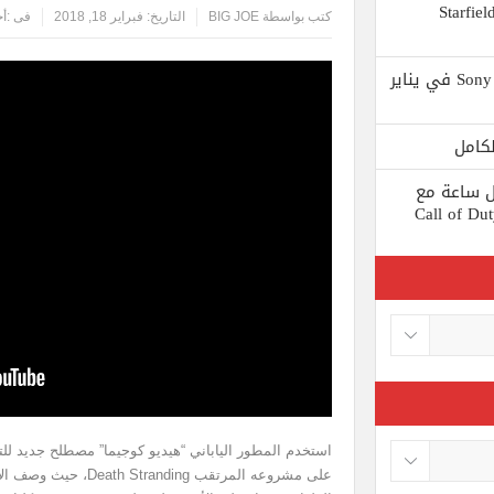
 يستبعد Phil Spencer إصدار لعبة Starfield
كتب بواسطة
BIG JOE
التاريخ:
فبراير 18, 2018
فى :
أخ
Shuhei Yoshida سيتقاعد من شركة Sony في يناير
ط كل ساعة مع
 لعبة Call of Duty: Black
استخدم المطور الياباني “هيديو كوجيما” مصطلح جديد للتعب