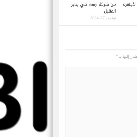
إصدار لعبة Starfield لأجهزة
من شركة Sony في يناير
المقبل
نوفمبر 27, 2024
ار إليها بـ
*