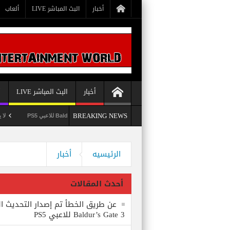
أخبار
البث المباشر LIVE
ألعاب
أخبار
البث المباشر LIVE
أ
BREAKING NEWS
عن طريق الخطأ تم إصدار التحديث الثامن للعبة Baldur’s Gate 3 للاعبي PS5
لا يستبعد Phil Spencer إصدار لعبة Starfield لأجهزة S5
وداعاً 360 Marketplace مع إغلاق Microsoft للمتجر
الرئيسيه
أخبار
أحدث المقالات
عن طريق الخطأ تم إصدار التحديث ال
Baldur’s Gate 3 للاعبي PS5