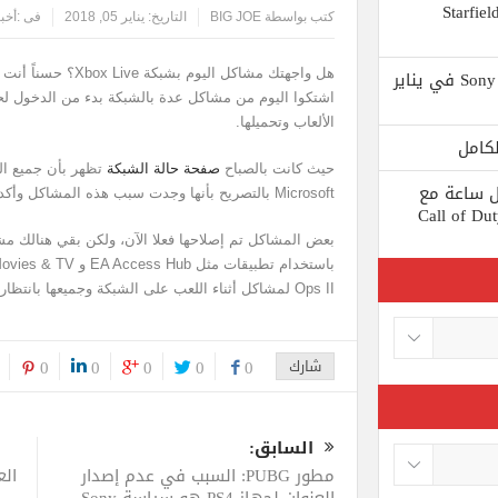
 يستبعد Phil Spencer إصدار لعبة Starfield
كتب بواسطة
BIG JOE
التاريخ:
يناير 05, 2018
فى :
أخبا
Shuhei Yoshida سيتقاعد من شركة Sony في يناير
اشتكوا اليوم من مشاكل عدة بالشبكة بدء من الدخول ل
الألعاب وتحميلها.
حيث كانت بالصباح
صفحة حالة الشبكة
ط كل ساعة مع
Microsoft بالتصريح بأنها وجدت سبب هذه المشاكل وأكدت أنها قيد الإصلاح.
 لعبة Call of Duty: Black
بعض المشاكل تم إصلاحها فعلا الآن، ولكن بقي هنالك مش
Ops II لمشاكل أثناء اللعب على الشبكة وجميعها بانتظار الحل من Microsoft.
شارك
0
0
0
0
0
السابق:
مطور PUBG: السبب في عدم إصدار