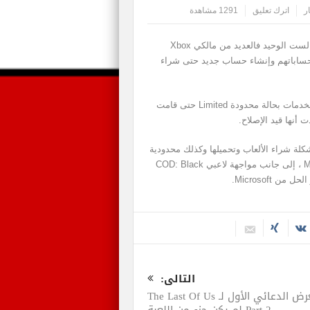
ر
اترك تعليق
1291 مشاهدة
هل واجهتك مشاكل اليوم بشبكة Xbox Live؟ حسناً أنت لست الوحيد فالعديد من مالكي Xbox
حساباتهم وإنشاء حساب جديد حتى شراء
تظهر بأن جميع الخدمات بحالة محدودة Limited حتى قامت
كلة شراء الألعاب وتحميلها وكذلك محدودية
باستخدام تطبيقات مثل EA Access Hub و Movies & TV ، إلى جانب مواجهة لاعبي COD: Black
التالى:
العرض الدعائي الأول لـ The Last Of Us