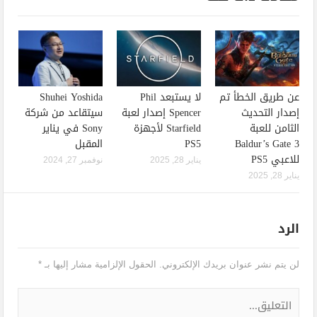
عن طريق الخطأ تم
لا يستبعد Phil
Shuhei Yoshida
إصدار التحديث
Spencer إصدار لعبة
سيتقاعد من شركة
الثامن للعبة
Starfield لأجهزة
Sony في يناير
Baldur’s Gate 3
PS5
المقبل
للاعبي PS5
يناير 28, 2025
نوفمبر 27, 2024
يناير 28, 2025
الرد
لن يتم نشر عنوان بريدك الإلكتروني.
الحقول الإلزامية مشار إليها بـ
*