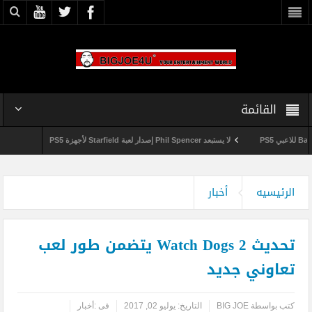
القائمة
لا يستبعد Phil Spencer إصدار لعبة Starfield لأجهزة PS5
Shuhei Yoshida سيتقاعد من شر
وداعاً 360 Marketplace مع إغلاق Microsoft للمتجر
الرئيسيه
أخبار
تحديث Watch Dogs 2 يتضمن طور لعب
تعاوني جديد
كتب بواسطة
BIG JOE
التاريخ:
يوليو 02, 2017
فى :
أخبار