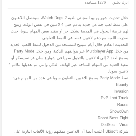
اترك تعليق
1276 مشاهدة
خلال تحديث شهر يوليو المجاني للعبة Watch Dogs 2، سيحصل اللاعبون
على نمط لعب جماعي جديد يدعم حتى 4 لاعبين في نفس الوقت ويتيح
لهم فرصة التجول في المدينة بشكل حر أو تنفيذ بعض المهام سويا، حيث
صدرت اللعبة مع دعم لاعبين فقط في النمط التعاوني.
التحديث القادم خلال أيام سيتيح للمستخدمين الدخول لنمط اللعب الجديد
من خلال Multiplayer App عبر هواتفهم الذكية، ومن خلال Party Mode
يسمح لعدد 2 إلى 4 لاعبين بالتجول سويا في شوارع سان فرانسيسكو أو
تنفيذ العديد من المهام المتاحة عبر الهاتف الذكي والتي تم تعديلها لتلائم 4
لاعبين سويا.
نمط Party Mode يسمح للاعبين بالتعاون سويا في عدد من المهام هي:
Bounty
Invasion
PvP Loot Truck
Races
Showd0wn
Robot Boss Fight
DedSec – Virus
شركة Ubisoft أعلنت أيضا أن اللاعبين يمكنهم رؤية الألعاب النارية على