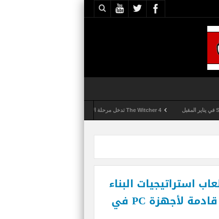
The Witcher 4 تدخل مرحلة الإنتاج الكامل
Activision تقوم بعمليات تمشيط كل ساعة مع تزايد شكاوى الغش في لعبة Call of Duty: Black Ops 6
THE، أشهر ألعاب استراتيجيات البناء
في القرون الوسطى الخيالية، قادمة لأجهزة PC في