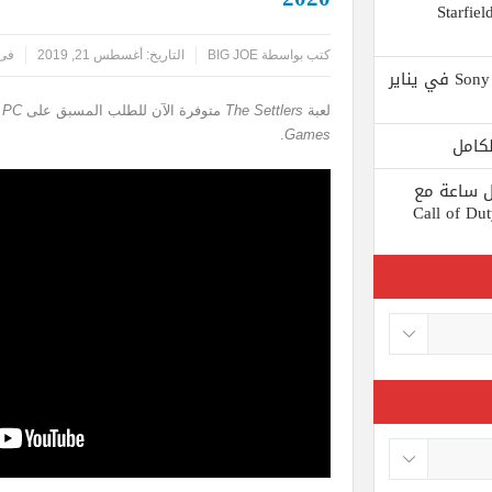
 يستبعد Phil Spencer إصدار لعبة Starfield
كتب بواسطة
BIG JOE
التاريخ:
أغسطس 21, 2019
فى 
Shuhei Yoshida سيتقاعد من شركة Sony في يناير
لعبة
The Settlers
متوفرة الآن للطلب المسبق على
 PC
.
Games
ط كل ساعة مع
 لعبة Call of Duty: Black