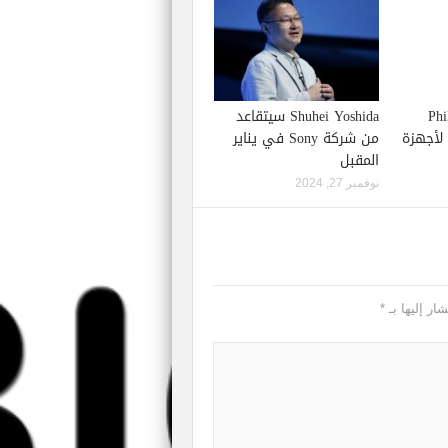
Phil S
Shuhei Yoshida سيتقاعد
إصدار لعبة Starfield لأجهزة
من شركة Sony في يناير
المقبل
نوفمبر 27, 2024
ار إليها بـ
*