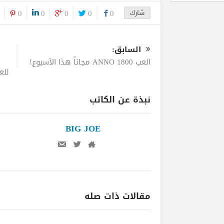
شارك
0
0
0
0
0
السابق:
العب ANNO 1800 مجاناً هذا الأسبوع!
للعبة LS® RISING
نبذة عن الكاتب
BIG JOE
مقالات ذات صله