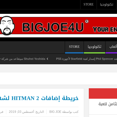
تكنولوجيا
STORE
لعاب
تكنولوجيا
STORE
Shuhei Yoshida سيتقاعد من شركة Sony في يناير المقبل
خريطة إضافات HITMAN 2 لشهر أغسطس 2019
ثامن للعبة
كتب بواسطة
BIG JOE
التاريخ:
أغسطس 03, 2019
فى 