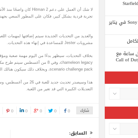
 يستبعد Phil Spencer إصدار لعبة Starfield
لا شك أن العمل على دعم tman 2
تجربة فردية بشكل كبير، فكان على المطور السعي بجهد ل
Shuhei Yoshida سيتقاعد من شركة Sony في يناير
مشروبات Jester للمساعدة في إنهاء هذه التحديات.
ط كل ساعة مع
 لعبة Call of Duty: Black
scenario challenge pack، وبخلاف ذلك سيكون هنالك المزيد من مهمات elusive target وغيره.
هذا وسيصدر تحديث جديد للع
التعديلات الكبيرة التي قد تغير من اللعبة.
شارك
0
0
0
0
0
السابق: