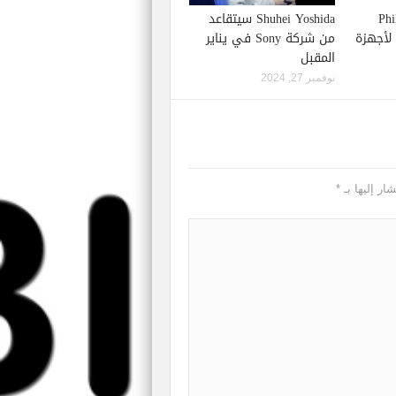
Phil S
Shuhei Yoshida سيتقاعد
إصدار لعبة Starfield لأجهزة
من شركة Sony في يناير
المقبل
نوفمبر 27, 2024
ار إليها بـ
*