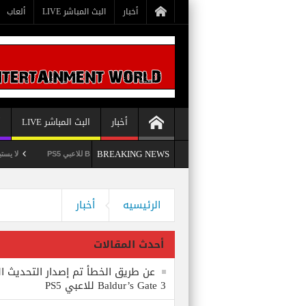
أخبار
البث المباشر LIVE
ألعاب
أخبار
البث المباشر LIVE
أ
BREAKING NEWS
عن طريق الخطأ تم إصدار التحديث الثامن للعبة Baldur’s Gate 3 للاعبي PS5
لا يستبعد Phil Spencer إصدار لعبة Starfield لأجهزة PS5
Bethesda تُسجل علامة تجارية بعنوان Starborn تَخص لعبة Starfield
وداعاً 360 Marketplace مع إغلاق Microsoft للمتجر
الرئيسيه
أخبار
أحدث المقالات
عن طريق الخطأ تم إصدار التحديث ال
Baldur’s Gate 3 للاعبي PS5