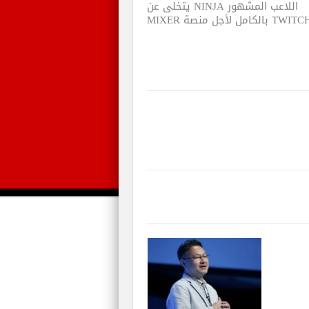
اللاعب المشهور NINJA يتخلى عن
TWI بالكامل لأجل منصة MIXER