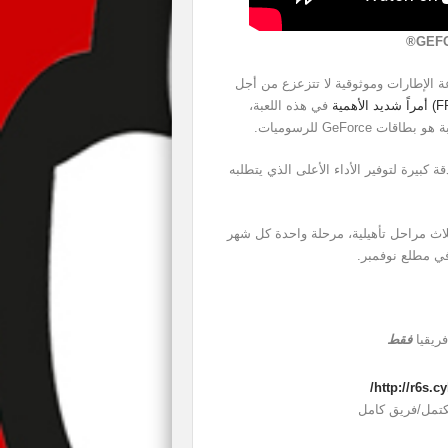
GEFO
الحد الأقصى من سرعة الإطارات وموثوقية لا تتزعزع من أجل
في هذه اللعبة،
صميم سلسلة بطاقات الرسوميات GeForce RTXبدقة كبيرة لتوفير الأداء الأعلى الذي يتطلبه
لاث مراحل تأهيلية، مرحلة واحدة كل شهر
في مطلع نوفمبر.
ريقيا
فقط
http://r6s.c
تمل/فريق كامل