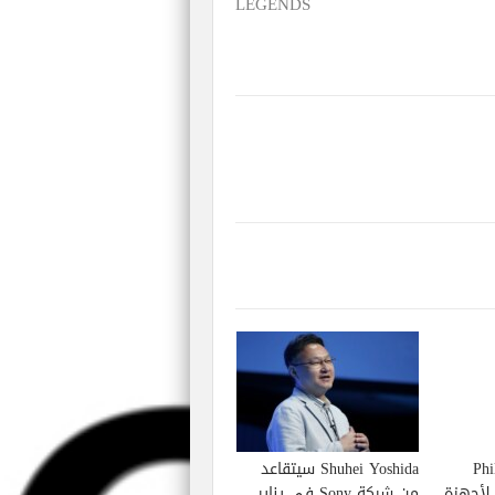
LEGENDS
Phil S
Shuhei Yoshida سيتقاعد
إصدار لعبة Starfield لأجهزة
من شركة Sony في يناير