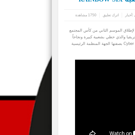
:
أخبار
اترك تعليق
1750 مشاهدة
ا مع NVIDIA الشرق الأوسط لإطلاق الموسم الثاني من كأس المجتمع
مال إفريقيا والذي حظي بشعبية كبيرة ونجاحاً
منقطع النظير. كما سنواصل شراكتنا مع Cyber Sports League بصفتها الجهة المنظمة الرئيسية