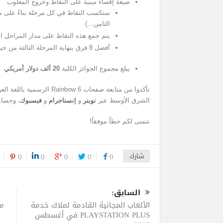
صيغة إقصاء مبنية على النقاط وخروج المغلوب
ستكسب النقاط في كل مرحلة بناءً على مرت
الثامن…)
يتم جمع هذه النقاط على مدار المراحل ال
أفضل 8 فرق بنهاية المرحلة الثالثة من حيث النقاط هي التي ستتأهل إلى النهائي!
يبلغ مجموع الجوائز الكلية
20 ألف دولار أمريكي
تأكدوا من متابعة صفحات Rainbow 6 الرسمية باللغة العربية عبر
الشرق الأوسط عبر
تويتر
و
إنستاجرام
و
فيسبوك
، وحسابات L
نتمنى لكم حظاً موفقاً!
شارك
0
0
0
0
0
السابق:
الألعاب المجانية القادمة لملاك خدمة
مي
PLAYSTATION PLUS في أغسطس