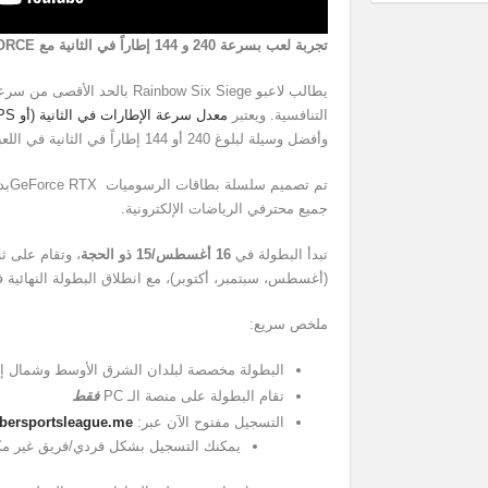
تجربة لعب بسرعة 240 و 144 إطاراً في الثانية مع
RCE®
يطالب لاعبو Rainbow Six Siege ب
التنافسية. ويعتبر
معدل سرعة الإطارات في الثانية (أو FPS) أمراً شديد الأهمية
وأفضل وسيلة لبلوغ 240 أو 144 إطاراً في الثانية في اللعبة هو بطاقات GeForce للرسوميات.
تم ت
جميع محترفي الرياضات الإلكترونية.
تبدأ البطولة في
16 أغسطس/15 ذو الحجة
، وتقام على ث
(أغسطس، سبتمبر، أكتوبر)، مع انطلاق البطولة النهائية 
ملخص سريع:
البطولة مخصصة لبلدان الشرق الأوسط وشمال إف
تقام البطولة على منصة الـ PC
فقط
التسجيل مفتوح الآن عبر:
ybersportsleague.me/
يمكنك التسجيل بشكل فردي/فريق غير مك