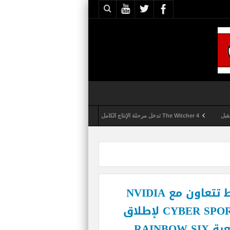
The Witcher 4 تدخل مرحلة الإنتاج الكامل
Activision تقوم بعمليات تمشيط كل ساعة مع تزايد شكاوى الغش في لعبة Call of Duty: Black Ops 6
شركة UBISOFT الشرق الأوسط تتعاون مع NVIDIA
الشرق الأوسط و CYBER SPORTS LEAGUE لإطلاق
RAINB