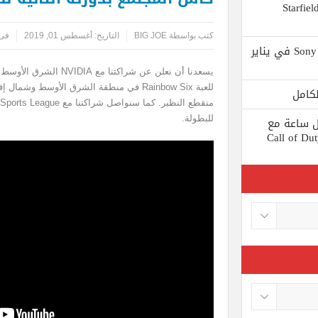
 يستبعد Phil Spencer إصدار لعبة Starfield
كتب بواسطة
BIG JOE
التاريخ:
أغسطس 01, 2019
فى 
Shuhei Yoshida سيتقاعد من شركة Sony في يناير
يسعدنا أن نعلن عن شراكتن
للعبة Rainbow Six في منطقة الشرق الأوسط وش
للبطولة.
ط كل ساعة مع
 لعبة Call of Duty: Black