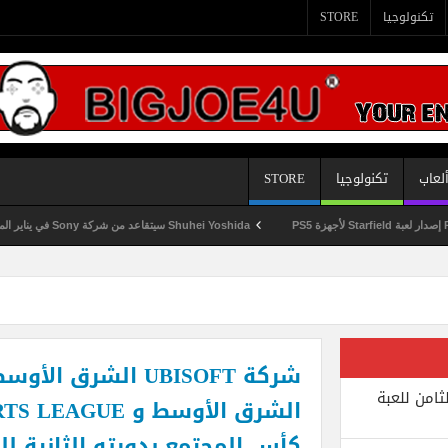
تكنولوجيا
STORE
لعاب
تكنولوجيا
STORE
Shuhei Yoshida سيتقاعد من شركة Sony في يناير المقبل
ثامن للعبة
كأس المجتمع بدورته الثانية للعبة OW SIX