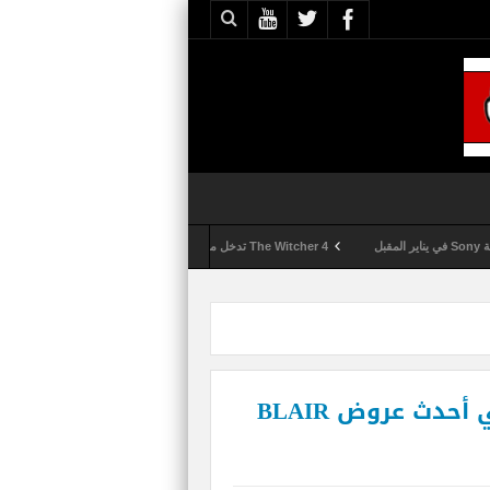
The Witcher 4 تدخل مرحلة الإنتاج الكامل
Activision تقوم بعمليات تمشيط كل ساعة مع تزايد شكاوى الغش في لعبة Call of Duty: Black Ops 6
فيديو جديد للقصة والأعداء في أحدث عروض BLAIR