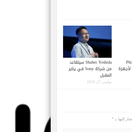
Phil S
Shuhei Yoshida سيتقاعد
إصدار لعبة Starfield لأجهزة
من شركة Sony في يناير
المقبل
نوفمبر 27, 2024
ار إليها بـ
*