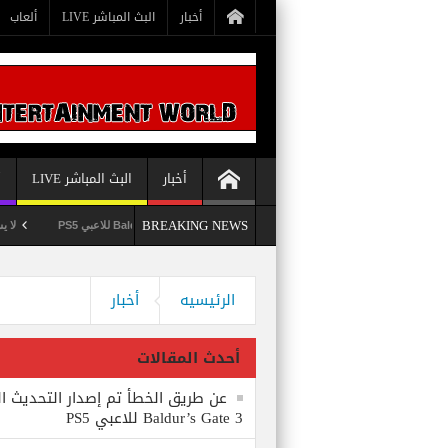
أخبار
البث المباشر LIVE
ألعاب
أخبار
البث المباشر LIVE
أ
BREAKING NEWS
عن طريق الخطأ تم إصدار التحديث الثامن للعبة Baldur’s Gate 3 للاعبي PS5
لا يستبعد Phil Spencer إصدار لعبة Starfield لأجهزة PS5
وداعاً 360 Marketplace مع إغلاق Microsoft للمتجر
الرئيسيه
أخبار
أحدث المقالات
عن طريق الخطأ تم إصدار التحديث ال
Baldur’s Gate 3 للاعبي PS5