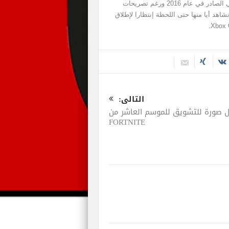
أحداث اللعبة تبدو قريبة للغاية من أجواء الفيلم السينمائي الصادر في عام 2016 ورغم تصريحات
شاهد أيا منها حتى اللحظة إنتظارا لإطلاق
التالى:
ل صورة للتشويق للموسم العاشر من
FORTNITE