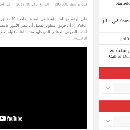
 يستبعد Phil Spencer إصدار لعبة Starfield
كتب بواسطة
BIG JOE
التاريخ:
يوليو 30, 2019
فى :
أخب
Shuhei Yoshida سيتقاعد من شركة Sony في يناير
Witch، إلا أن فريق التطوير يفضل أن يبقي الأمور غ
أحدث العروض الدعائي الذي ظهر منذ ساعات قليلة يعط
الرئيسية.
ط كل ساعة مع
 لعبة Call of Duty: Black