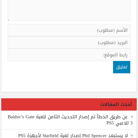
أحدث المقالات
عن طريق الخطأ تم إصدار التحديث الثامن للعبة Baldur’s Gate
3 للاعبي PS5
لا يستبعد Phil Spencer إصدار لعبة Starfield لأجهزة PS5