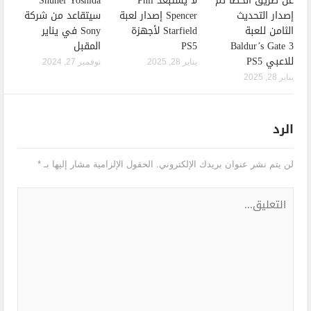
عن طريق الخطأ تم
لا يستبعد Phil
Shuhei Yoshida
إصدار التحديث
Spencer إصدار لعبة
سيتقاعد من شركة
الثامن للعبة
Starfield لأجهزة
Sony في يناير
Baldur’s Gate 3
PS5
المقبل
للاعبي PS5
يناير 28, 2025
نوفمبر 27, 2024
يناير 28, 2025
الرد
لن يتم نشر عنوان بريدك الإلكتروني.
الحقول الإلزامية مشار إليها بـ
*