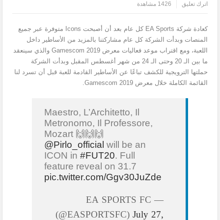
اترك تعليق
1426 مشاهدة
كعادة شركة EA Sports كل عام بعد أن أصبحت Icons متوفرة عبر جميع
المنصات وبدأت الشركة كل عام مشاركتنا بالمزيد من الأساطير داخل
اللعبة، ومع اقتراب موعد فعاليات معرض Gamescom 2019 والذي سينعقد
ما بين الـ 20 وحتى الـ 24 من شهر أغسطس المقبل وبدأت الشركة
حملتها الترويجية للكشف تباعًا عن الأساطير القادمة للعبة قبل أن تسرد لنا
القائمة الكاملة خلال معرض Gamescom 2019.
Maestro, L’Architetto, Il
Metronomo, Il Professore,
Mozart 🙌🙌🙌
@Pirlo_official
will be an
ICON in
#FUT20
. Full
feature reveal on 31.7
pic.twitter.com/Ggv30JuZde
— EA SPORTS FC
(@EASPORTSFC)
July 27,