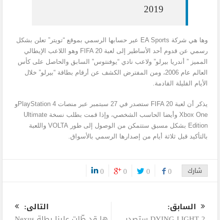
2019
وها هي شركة EA Sports عبر حسابها الرسمي بموقع “تويتر” تعلن بشكل
رسمي عن قدوم أحد الأساطير إلى لعبة FIFA 20 وهو اللاعب الإيطالي
المميز ” أندريا بيرلو” ولاعب نادي “يوفنتوس” السابق والحاصل على كأس
العالم عام 2006، ومن المفترض الكشف عن أرقام بطاقة “بيرلو” خلال
الأيام القليلة القادمة.
يذكر أن لعبة FIFA 20 ستصدر في 27 سبتمبر عبر منصات PlayStation 4و
Xbox One وأيضا الحاسب الشخصي، وإذا قمت بطلب نسخة Ultimate
Edition بشكل مسبق ستتمكن من الوصول إلى طور VOLTA واللعبة
بالتأكيد قبل ثلاثة أيام من إصدارها الرسمي بالأسواق.
شارك
0
0
0
0
0
السابق:
التالى:
DYING LIGHT 2 ستصدر
ها قد طّلت علينا بطلة Nexus