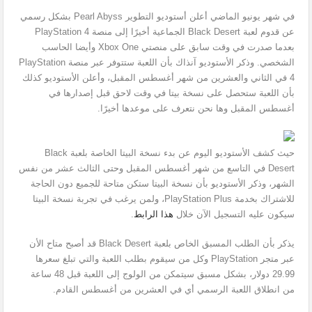
في شهر يونيو الماضي أعلن أستوديو التطوير Pearl Abyss بشكل رسمي
عن قدوم لعبة Black Desert الجماعية أخيرًا إلى منصة PlayStation 4
بعدما صدرت في وقت سابق على منصتي Xbox One وأيضا الحاسب
الشخصي. وذكر الأستوديو آنذاك بأن اللعبة ستتوفر عبر منصة PlayStation
4 في الثاني والعشرين من شهر أغسطس المقبل، وأعلن الأستوديو كذلك
بأن اللعبة ستحصل على نسخة بيتا في وقت لاحق قبل إصدارها في
أغسطس المقبل وها نحن نتعرف على موعدها أخيرًا.
حيث كشف الأستوديو اليوم عن بدء نسخة البيتا الخاصة بلعبة Black
Desert في التاسع من شهر أغسطس المقبل وحتى الثالث عشر من نفس
الشهر، وذكر الأستوديو بأن نسخة البيتا ستكن متاحة للجميع دون الحاجة
للاشتراك بخدمة PlayStation Plus، ولمن يرغب في تجربة نسخة البيتا
سيكون عليه التسجيل الآن خلال
هذا الرابط
.
يذكر بأن الطلب المسبق الخاص بلعبة Black Desert قد أصبح متاح الأن
عبر متجر PlayStation وكل من سيقوم بطلب اللعبة والتي تبلغ سعرها
29.99 دولار، بشكل مسبق سيتمكن من الولوج إلى اللعبة قبل 48 ساعة
من انطلاق اللعبة الرسمي أي في العشرين من أغسطس القادم.