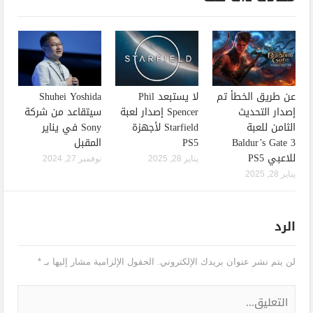
عن طريق الخطأ تم
لا يستبعد Phil
Shuhei Yoshida
إصدار التحديث
Spencer إصدار لعبة
سيتقاعد من شركة
الثامن للعبة
Starfield لأجهزة
Sony في يناير
Baldur’s Gate 3
PS5
المقبل
للاعبي PS5
يناير 28, 2025
نوفمبر 27, 2024
يناير 28, 2025
الرد
لن يتم نشر عنوان بريدك الإلكتروني.
الحقول الإلزامية مشار إليها بـ
*