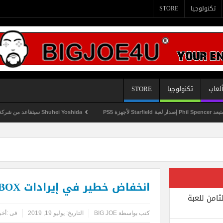
تكنولوجيا
STORE
لعاب
تكنولوجيا
STORE
Shuhei Yoshida سيتقاعد من شركة Sony في يناير المقبل
انخفاض خطير في إيرادات XBOX السنوية بنسبة 48%
ثامن للعبة
كتب بواسطة
BIG JOE
التاريخ:
يوليو 19, 2019
فى :
أخب