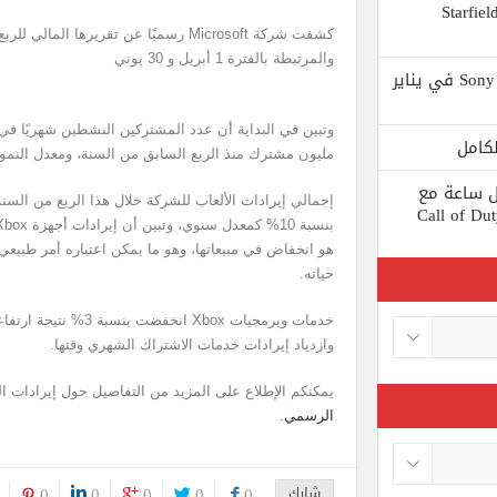
 يستبعد Phil Spencer إصدار لعبة Starfield
والمرتبطة بالفترة 1 أبريل و 30 يوني
Shuhei Yoshida سيتقاعد من شركة Sony في يناير
مليون مشترك منذ الربع السابق من السنة، ومعدل النمو الس
ط كل ساعة مع
 لعبة Call of Duty: Black
حياته.
خدمات وبرمجيات Xbox ان
وازدياد إيرادات خدمات الاشتراك الشهري وقتها.
يمكنكم الإطلاع على المزيد من التفاصيل حول إيرادات ال
الرسمي
.
شارك
0
0
0
0
0