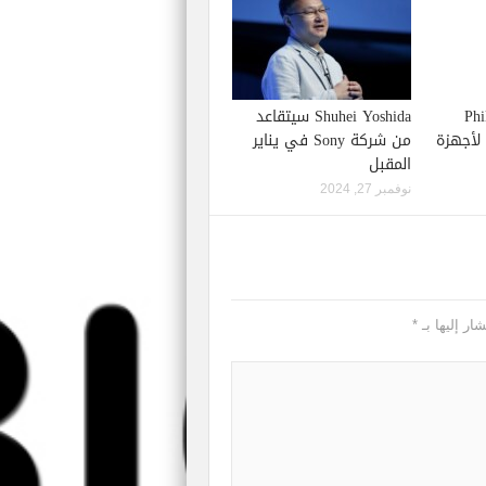
Phil S
Shuhei Yoshida سيتقاعد
إصدار لعبة Starfield لأجهزة
من شركة Sony في يناير
المقبل
نوفمبر 27, 2024
ار إليها بـ
*