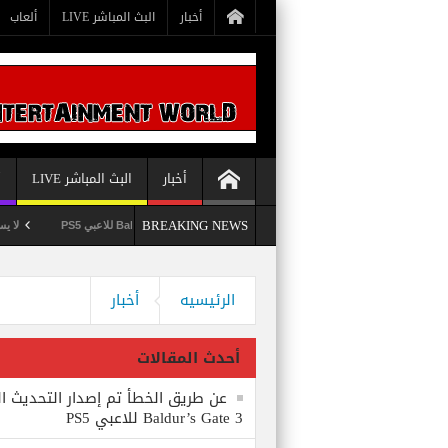
أخبار
البث المباشر LIVE
ألعاب
أخبار
البث المباشر LIVE
أ
BREAKING NEWS
عن طريق الخطأ تم إصدار التحديث الثامن للعبة Baldur’s Gate 3 للاعبي PS5
لا يستبعد Phil Spencer إصدار لعبة Starfield لأجهزة PS5
Bethesda تُسجل علامة تجارية بعنوان Starborn تَخص لعبة Starfield
وداعاً 360 Marketplace مع إغلاق Microsoft للمتجر
الرئيسيه
أخبار
أحدث المقالات
عن طريق الخطأ تم إصدار التحديث ال
Baldur’s Gate 3 للاعبي PS5