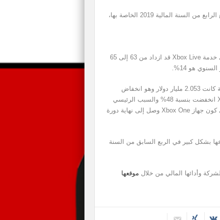
كشفت شركة Microsoft رسميًا عن تقريرها المالي للربع الرابع من السنة المالية 2019 الخاصة بها،
وتبين في البداية أن عدد المشتركين النشطين شهريًا في خدمة Xbox Live قد ازداد من 63 إلى 65
نوي هو 14%.
إجمالي إيرادات الألعاب للشركة خلال هذا الربع من السنة كانت 2.053 مليار دولار وهو انخفاض
بنسبة 10% كمعدل سنوي، وتبين أن إيرادات أجهزة Xbox انخفضت بنسبة 48% والسبب الرئيسي
هو انخفاض في مبيعاتها، وهو ما يمكن اعتباره أمر طبيعي كون جهاز Xbox One وصل إلى نهاية دورة
خفضت بنسبة 3% نتيجة ارتفاعها بشكل كبير في الربع السابق من السنة
شركة وأدائها المالي من خلال
موقعها