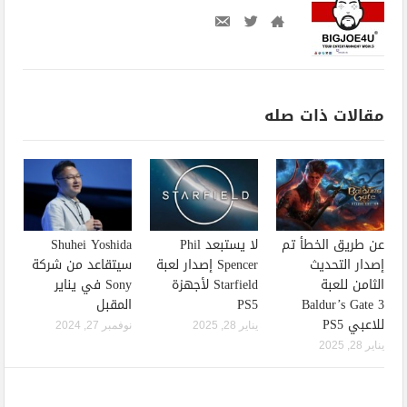
مقالات ذات صله
عن طريق الخطأ تم
لا يستبعد Phil
Shuhei Yoshida
إصدار التحديث
Spencer إصدار لعبة
سيتقاعد من شركة
الثامن للعبة
Starfield لأجهزة
Sony في يناير
Baldur’s Gate 3
PS5
المقبل
للاعبي PS5
يناير 28, 2025
نوفمبر 27, 2024
يناير 28, 2025