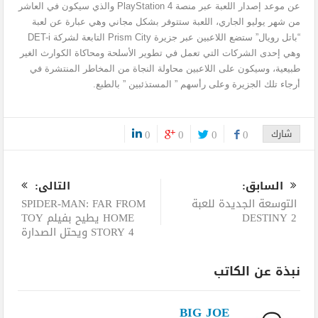
عن موعد إصدار اللعبة عبر منصة PlayStation 4 والذي سيكون في العاشر
من شهر يوليو الجاري، اللعبة ستتوفر بشكل مجاني وهي عبارة عن لعبة
“باتل رويال” ستضع اللاعبين عبر جزيرة Prism City التابعة لشركة DET-i
وهي إحدى الشركات التي تعمل في تطوير الأسلحة ومحاكاة الكوارث الغير
طبيعية، وسيكون على اللاعبين محاولة النجاة من المخاطر المنتشرة في
أرجاء تلك الجزيرة وعلى رأسهم ” المستذئبين ” بالطبع.
شارك
0
0
0
0
0
السابق:
التالى:
التوسعة الجديدة للعبة
SPIDER-MAN: FAR FROM
DESTINY 2
HOME يطيح بفيلم TOY
STORY 4 ويحتل الصدارة
نبذة عن الكاتب
BIG JOE