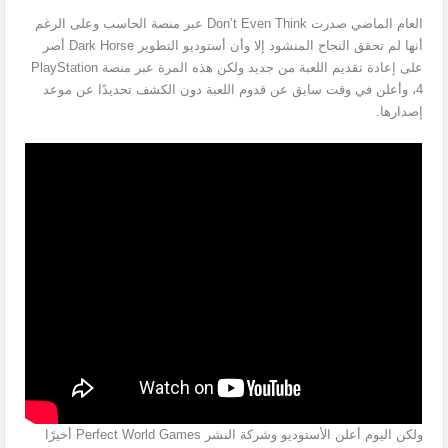
العام الماضي صدرت Don’t Even Think عبر منصة الحاسب وعلى الرغم
أنها لم تحقق النجاح المنشود إلا وأن أستوديو التطوير Dark Horse أصر
على إعادة تقديم اللعبة من جديد ولكن هذه المرة عبر منصة PlayStation
4، وأعلن في وقت سابق عن قدوم اللعبة دون الكشف تحديدًا عن موعد
إصدارها.
ولكن اليوم أعلن الأستوديو وشركة النشر Perfect World Games أخيرًا