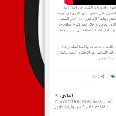
لتراخيص العديد من الفرق والدوريات الكبرى في إصداراتها
رة الأخيرة للحصول على حقوق أشهر الفرق في أوروبا،
 يونايتد” الإنجليزي أحد الكبار الستة
بالدوري الإنجليزي، وذكرت بأنه سيتوفر باسمه الرسمي والزي الخاص به خلال لعبة eFootball PES
ملها داخل اللعبة بالإضافة إلى تجسيد ملعب
أن اللعبة ستقدم خلالها أيضا أساطير هذا
تلك الأساطير هو الإنجليزي “ديفيد بيكهام”
التالى:
ألعاب خدمة PLAYSTATION NOW
القادمة خلال شهر يوليو الجاري