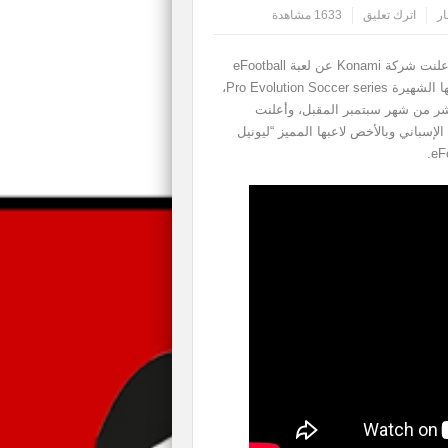
ار
اترك تعليق
1633 مشاهدة
في شهر يونيو الماضي وخلال فعاليات معرض E3 2019 أعلنت شركة Konami عن لعبة eFootball
PES 2020 وذكرت الشركة بأنه الجيل الجديد من سلسلتها الشهيرة Pro Evolution Soccer series،
شر من شهر سبتمبر المقبل، وأعلنت
لإسباني وبالأخص لاعبها المميز “ليونيل