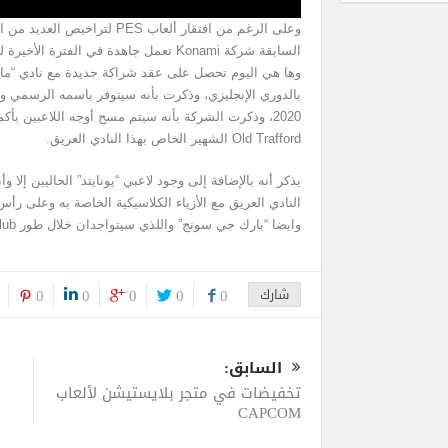
وعلى الرغم من افتقار ألعاب PES 
السابقة شركة Konami تعمل جاهدة في الفت
وها هي اليوم تحصل على عقد شراكة جديدة مع نادي “مانشتر
2020، وذكرت الشركة بأنه سيتم مسح أوجه اللاعبين بأك
Old Trafford الشهير الخاص بهذا النادي العريق.
يذكر أنه بالإضافة إلى وجود لاعبي “يونايتد” الحاليين إلا و
النادي العريق مع الأزياء الكلاسيكية الخاصة به وعلى رأس 
وايضا “بارك جي سونج” واللذي سيتواجدان خلال طور myClub المميز.
شارك
0
0
0
0
0
السابق:
تخفيضات في متجر بلايستيشن لألعاب
CAPCOM