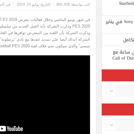
 يستبعد Phil Spencer إصدار لعبة Starfield
كتب بواسطة
BIG JOE
التاريخ:
يوليو 03, 2019
فى :
أخب
Shuhei Yoshida سيتقاعد من شركة Sony في يناير
وذكرت الشركة بأن اللعبة من المفترض توافرها في العا
الشركة آنذاك أيضا على تمديد عقدها مع نادي “برشلونة” ا
ميسي” والذي سيكون نجم غلاف لعبة eFootball PES 2020.
ط كل ساعة مع
 لعبة Call of Duty: Black