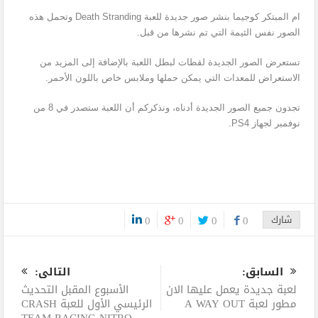
ام المبتكر كوجيما بنشر صور جديدة للعبة Death Stranding وتحمل هذه
الصور نفس الثيمة التي تم نشرها من قبل.
تستعرض الصور الجديدة لقطات لبطل اللعبة بالإضافة إلى المزيد من
الاستعراض للمعدات التي يمكن حملها وملابس خاص باللون الأحمر.
تجدون جميع الصور الجديدة أدناه، ونذكركم أن اللعبة ستصدر في 8 من
نوفمبر لجهاز PS4.
شارك
0
0
0
0
0
السابق:
التالى:
لعبة جديدة يعمل عليها الان
الأسبوع المقبل التحديث
مطور لعبة A WAY OUT
الرئيسي الأول للعبة CRASH