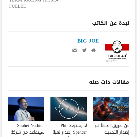
TEAM RACING NITRO-
FUELED
نبذة عن الكاتب
BIG JOE
مقالات ذات صله
عن طريق الخطأ تم
لا يستبعد Phil
Shuhei Yoshida
إصدار التحديث
Spencer إصدار لعبة
سيتقاعد من شركة