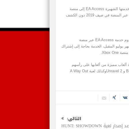
في شهر مايو الماضي أعلنت شركة EA أخيراً عن قدوم خدمتها الشهيرة EA Access إلى منصة
PlayStation 4، وذكرت بأن الخدمة من المفترض توفرها عبر المنصة في صيف 2019 دون الكشف
ولكن اليوم قامت شركة EA بالإعلان رسميًا عن موعد قدوم خدمة EA Access عبر منصة
 من شهر يوليو المقبل، الخدمة بحاجة إلى إشتراك
دم الخدمة لملاك منصة PlayStation 4 مكتبة ألعاب مميزة من ألعابها على رأسهم
بالتأكيد لعبة كرة القدم FIFA 19 وأيضا ألعاب Battlefield V و Unravel 2وكذلك لعبة A Way Out
التالى:
موعد إصدار لعبة HUNT: SHOWDOWN