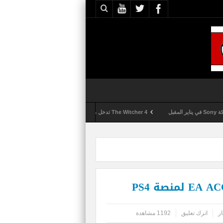
The Witcher 4 تدخل مرحلة الإنتاج الكامل
Activision تقوم بعمليات تمشيط كل ساعة مع تزايد شكاوى الغش في لعبة Call of Duty: Black Ops 6
ار
اترك تعليق
1192 مشاهدة