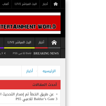
أخبار
البث المباشر LIVE
ألعاب
أخبار
البث المباشر LIVE
أ
BREAKING NEWS
عن طريق الخطأ تم إصدار التحديث الثامن للعبة Baldur’s Gate 3 للاعبي PS5
لا يستبعد Phil Spencer إصدار لعبة Starfield لأجهز
Bethesda تُسجل علامة تجارية بعنوان Starborn تَخص لعبة Starfield
وداعاً 360 Marketplace مع إغلاق Microsoft للمتجر
الرئيسيه
أخبار
أحدث المقالات
عن طريق الخطأ تم إصدار التحديث ال
Baldur’s Gate 3 للاعبي PS5