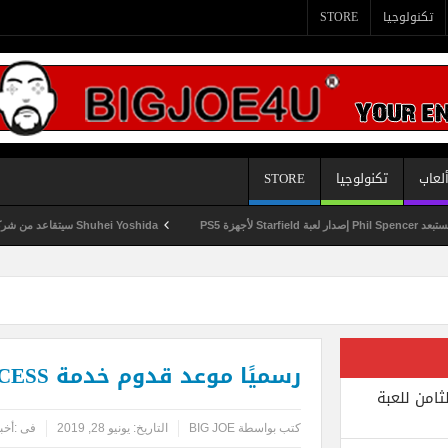
تكنولوجيا
STORE
لعاب
تكنولوجيا
STORE
ة PS5
Shuhei Yoshida سيتقاعد من شركة Sony في يناير المقبل
رسميًا موعد قدوم خدمة EA ACCESS لمنصة PS4
ثامن للعبة
كتب بواسطة
BIG JOE
التاريخ:
يونيو 28, 2019
فى :
أخب