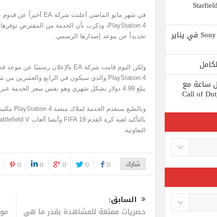
 يستبعد Phil Spencer إصدار لعبة Starfield
Shuhei Yoshida سيتقاعد من شركة Sony في يناير
تحديداً عن موعد إصدارها الرسمي.
PlayStation 4 والذي سيكون في الرابع والعشرين
ط كل ساعة مع
يبلغ 4.99 دولار بشكل شهري وهو نفس سعر الخدمة عبر منصة Xbox One.
 لعبة Call of Duty: Black
وبالطبع ستق
التعاونية.
شارك
0
0
0
0
0
السابق:
حصريات ممتعة للمشاهدة بقدر ما هي