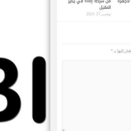
إصدار لعبة Starfield لأجهزة
من شركة Sony في يناير
المقبل
نوفمبر 27, 2024
ار إليها بـ
*