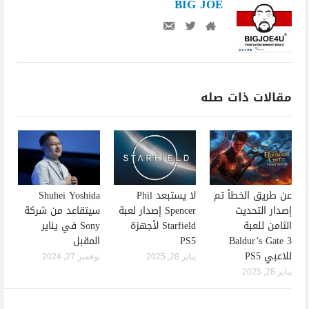
BIG JOE
مقالات ذات صله
عن طريق الخطأ تم
لا يستبعد Phil
Shuhei Yoshida
إصدار التحديث
Spencer إصدار لعبة
سيتقاعد من شركة
الثامن للعبة
Starfield لأجهزة
Sony في يناير
Baldur’s Gate 3
PS5
المقبل
للاعبي PS5
يناير 28, 2025
نوفمبر 27, 2024
يناير 28, 2025