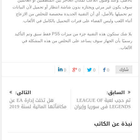
بالأصل، وعند وصول اللاعب لمكان الحاجز بين المنطقتين أو العالمين
سوف يكون غير مرئي ويجتازه بدون شاشة انتظار أو تحميل لأن البيانات
تم تحميلها بالأصل، أي أن التقنية الجديدة مخصصة للتخلص من الازعاج
أثناء اللعب وليس القضاء على فترات التحميل بالكامل في الألعاب.
بلا شك ستكون هذه التقنية جزء من ميزات PS5 فقط سبق وتم التأكيد
رسميًا بأن الجهاز سوف يساعد على التخلص من هذه المشكلة في
الألعاب.
شارك
0
0
0
0
0
السابق:
التالى:
تم حجب لعبة LEAGUE OF
هل تخلت إدارة EA عن
LEGENDS في سوريا وإيران
مكافآتها المالية لسنة 2019
نبذة عن الكاتب