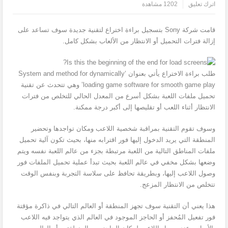
اترك تعليق
1202 مشاهدة
قامت شركة Sony بتسجيل براءة اختراع لتقنية جديدة سوف تساعد على
إزالة فترات التحميل أو الانتظار من الألعاب بشكل كامل.
طلب براءة الاختراع يأتي بعنوان ‘System and method for dynamically
loading game software for smooth game play’ وهي تتحدث عن تقنية
تحميل ملفات اللعبة بشكل أسرع من المعدل الحالي للتخلص من فترات
الانتظار أثناء اللعب أو تقليصها إلى أكبر درجة ممكنة.
وسوف تقوم التقنية بمراقبة شخصية اللاعب ومكان تواجدها وتحضير
المنطقة التي يريد الدخول إليها فور اقترابه منها، بحيث تكون آلية تحميل
ملفات المناطق التالية من اللعبة مرتبطة بجزء من عالم اللعبة نفسه ويتم
وضعها بشكل مخفي في عالم اللعبة بحيث تبدأ عملية تحميل الملفات فور
وصول اللاعب إليها، وبطريقة تحافظ على سلاسة التجربة وبنفس الوقت
تتخلص من الانتظار المزعج.
هذا يعني أن التقنية سوف تجهز المنطقة أو العالم التالي في ذاكرة مؤقتة
فور تفعيل المُحفز أو الحاجز الموجود في العالم الذي يتواجد فيه اللاعب