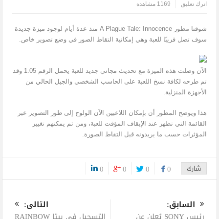
اترك تعليق
1169 مشاهدة
شوقنا مطور A Plague Tale: Innocence منذ عدة أيام لوجود ميزة جديدة
سوف تصل قريبًا للعبة وهي إمكانية التقاط الصور في وضع تصوير خاص.
الآن وصلت هذه الميزة مع تحديث مجاني جديد للعبة يحمل الرقم 1.05 وقد
تم طرحه لكافة نسخ اللعبة على الحاسب الشخصي والجيل الحالي من
الأجهزة المنزلية.
هذا ويوضح المطور أن بإمكان اللاعبين الآن الولوج إلى طور التصوير عبر
القائمة التي تظهر عند الإيقاف المؤقت للعبة، ومن ثم يمكنهم تغيير
المؤثرات حسب ما يريدونه قبل التقاط الصورة.
شارك
0
0
0
0
0
السابق:
التالى:
رئيس SONY يُعلن عن
التسجيل في بيتا RAINBOW