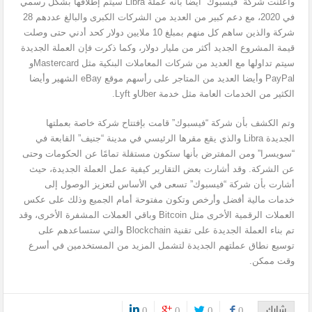
وأعلنت شركة “فيسبوك” أيضا بأنه عملة Libra سيتم إطلاقها بشكل رسمي
في 2020، مع دعم كبير من العديد من الشركات الكبرى والبالغ عددهم 28
شركة والذين ساهم كل منهم بمبلغ 10 ملايين دولار كحد أدني حتى وصلت
قيمة المشروع الجديد أكثر من مليار دولار، وكما ذكرت فإن العملة الجديدة
سيتم تداولها مع العديد من شركات المعاملات البنكية مثل Mastercardو
PayPal وأيضا العديد من المتاجر على رأسهم موقع eBay الشهير وأيضا
الكثير من الخدمات العامة مثل خدمة Uberو Lyft.
وتم الكشف بأن شركة “فيسبوك” قامت بإفتتاح شركة خاصة بعملتها
الجديدة Libra والذي يقع مقرها الرئيسي في مدينة “جنيف” القابعة في
“سويسرا” ومن المفترض بأنها ستكون مستقلة تمامًا عن الحكومات وحتى
عن الشركة. وقد أشارت بعض التقارير كيفية عمل العملة الجديدة، حيث
أشارت بأن شركة “فيسبوك” تسعى في الأساس لتعزيز الوصول إلى
خدمات مالية أفضل وأرخص وتكون مفتوحة أمام الجميع وذلك على عكس
العملات الرقمية الأخرى مثل Bitcoin وباقي العملات المشفرة الأخرى، وقد
تم بناء العملة الجديدة على تقنية Blockchain والتي ستساعدهم على
توسيع نطاق عملتهم الجديدة لتشمل المزيد من المستخدمين في أسرع
وقت ممكن.
شارك
0
0
0
0