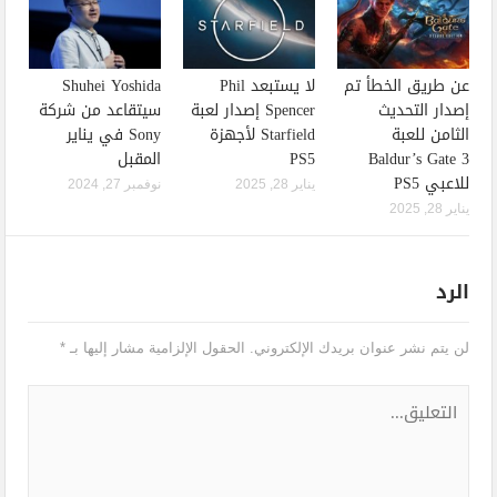
عن طريق الخطأ تم
لا يستبعد Phil
Shuhei Yoshida
إصدار التحديث
Spencer إصدار لعبة
سيتقاعد من شركة
الثامن للعبة
Starfield لأجهزة
Sony في يناير
Baldur’s Gate 3
PS5
المقبل
للاعبي PS5
يناير 28, 2025
نوفمبر 27, 2024
يناير 28, 2025
الرد
لن يتم نشر عنوان بريدك الإلكتروني.
الحقول الإلزامية مشار إليها بـ
*