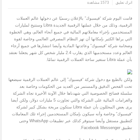
اترك تعليق
1573 مشاهدة
قامت اليوم شركة “فيسبوك” بالإعلان رسميًا عن دخولها عالم العملات
الرقمية، وذلك من خلال عملتها الرقمية الجديدة Libra وستتيح لمليارات
المستخدمين بإجراء معاملاتهم المالية في جميع أنحاء العالم، وهي الخطوة
التي يراها الكثير بإمكانها أن تهز النظام المصرفي العالمي وخاصة لقوة
وضخامة شركة “فيسبوك” وعائدتها المادية وأيضا انتشارها في جميع أرجاء
العالم وعدد مستخدميها الذي يقارب 2.4 مليار شخص كل شهر يجعلنا نعتقد
بأن عملة Libra ستغير ساحة العملات الرقمية تمامًا.
ولكن بالطبع مع دخول شركة “فيسبوك” إلى عالم العملات الرقمية سيضعها
تحت الفحص الدقيق والمستمر من العديد من الحكومات وخاصة بعد
سلسلة فضائح الخصوصية التي شهدناها خلال الآونة الأخيرة تجاه الشركة
والغرامات المالية على الشركة والتي تجاوزت 5 مليارات دولار، ولكن أيضا
يرى بعض المحللون بأن عملة Libra ستكون مربحة بشكل كبير لشركة
“فيسبوك” وخاصة وأنه سيكون بإمكان المستخدمين إجراء تلك المعاملات
كتطبيق مستقل وأيضا سيتوفر كذلك عبر تطبيقات WhatsApp وحتى
تطبيق Facebook Messenger.