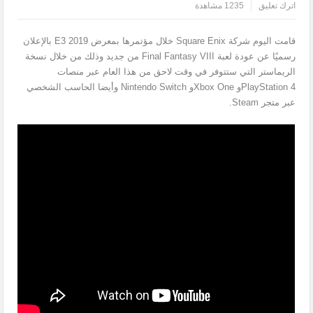
اترك تعليق
1235 مشاهدة
قامت اليوم شركة Square Enix خلال مؤتمرها بمعرض E3 2019 بالإعلان
رسميًا عن عودة لعبة Final Fantasy VIII من جديد وذلك من خلال نسخة
الريماستر التي ستتوفر في وقت لاحق من هذا العام عبر منصات
PlayStation 4و Xbox Oneو Nintendo Switch وأيضا الحاسب الشخصي
عبر متجر Steam.