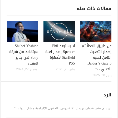
مقالات ذات صله
عن طريق الخطأ تم
لا يستبعد Phil
Shuhei Yoshida
إصدار التحديث
Spencer إصدار لعبة
سيتقاعد من شركة
الثامن للعبة
Starfield لأجهزة
Sony في يناير
Baldur’s Gate 3
PS5
المقبل
للاعبي PS5
يناير 28, 2025
نوفمبر 27, 2024
يناير 28, 2025
الرد
لن يتم نشر عنوان بريدك الإلكتروني.
الحقول الإلزامية مشار إليها بـ
*