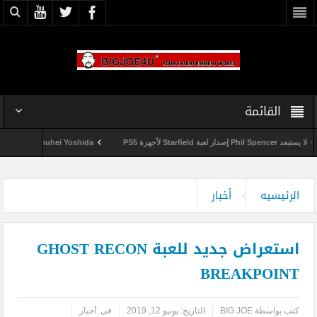
القائمة
 Phil Spencer إصدار لعبة Starfield لأجهزة PS5
Shuhei Yoshida سيتقاعد من شركة Sony في يناير المقبل
الرئيسيه
أخبار
استعراض جديد للعبة GHOST RECON
BREAKPOINT
كتب بواسطة
BIG JOE
التاريخ:
يونيو 12, 2019
فى :
أخبار