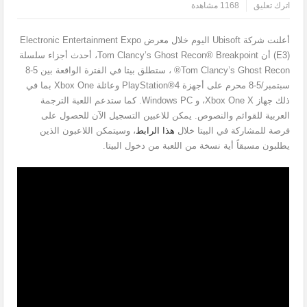
اترك تعليق
1168 مشاهدة
أعلنت شركة Ubisoft اليوم خلال معرض Electronic Entertainment Expo
(E3) أن Tom Clancy’s Ghost Recon® Breakpoint، أحدث أجزاء سلسلة
Tom Clancy’s Ghost Recon® ، ستطلق بيتا في الفترة الواقعة بين 5-8
سبتمبر/5-8 محرم على أجهزة PlayStation®4 وعائلة Xbox One بما في
ذلك جهاز Xbox One X، و Windows PC. كما ستدعم اللعبة الترجمة
العربية للقوائم والنصوص. يمكن للاعبين التسجيل الآن للحصول على
فرصة للمشاركة في البيتا خلال
هذا الرابط
، وسيتمكن اللاعبون الذين
يطلبون مسبقاً أية نسخة من اللعبة من دخول البيتا.