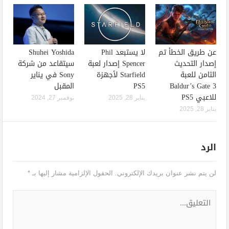
عن طريق الخطأ تم
لا يستبعد Phil
Shuhei Yoshida
إصدار التحديث
Spencer إصدار لعبة
سيتقاعد من شركة
الثامن للعبة
Starfield لأجهزة
Sony في يناير
Baldur’s Gate 3
PS5
المقبل
للاعبي PS5
يناير 28, 2025
نوفمبر 27, 2024
يناير 28, 2025
الرد
لن يتم نشر عنوان بريدك الإلكتروني.
الحقول الإلزامية مشار إليها بـ
*