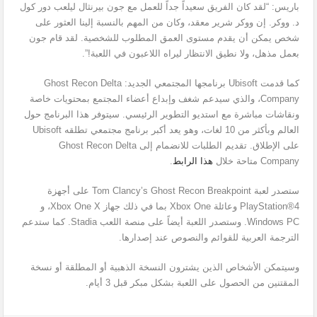
باريس: “لقد كان الفريق سعيداً جداً للعمل مع جون بيرنثال ليلعب دور كول
د. ووكر. إن ووكر شرير معقد، وكان من المهم بالنسبة إلينا العثور على
شخص يمكن أن يقدم مستوى العمق المطلوب للشخصية. لقد قام جون
بعمل مذهل، ولا نطيق الانتظار ليراه اللاعبون في اللعبة!”.
كما قدمت Ubisoft برنامجها المجتمعي الجديد: Ghost Recon Delta
Company، والذي سيدعم شغف وإبداع أعضاء المجتمع بمحتويات خاصة
ونقاشات مباشرة مع استديو التطوير الرئيسي. سيتوفر هذا البرنامج حول
العالم وبأكثر من 10 لغات، وهو يعد أكبر برنامج مجتمعي تطلقه Ubisoft
على الإطلاق. تقديم الطلبات للانضمام إلى Ghost Recon Delta
Company متاحة خلال
هذا الرابط
.
ستصدر لعبة Tom Clancy’s Ghost Recon Breakpoint على أجهزة
PlayStation®4 وعائلة Xbox One بما في ذلك جهاز Xbox One X، و
Windows PC. وستصدر اللعبة أيضاً على منصة اللعب Stadia. كما ستدعم
الترجمة العربية للقوائم والنصوص عند إصدارها.
وسيتمكن الأشخاص الذين يشترون النسخة الذهبية أو المطلقة أو نسخة
المقتنين من الحصول على اللعبة بشكل مبكر قبل 3 أيام.