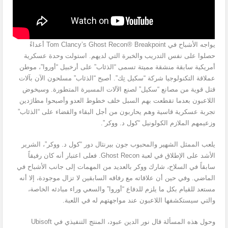
يواجه الأشباح في Tom Clancy’s Ghost Recon® Breakpoint أعداءً
حصلوا على نفس التدريب والخبرة التي لديهم. استولت وحدة عسكرية
أمريكية سابقة منشقة مميتة تسمى “الذئاب” على أرخبيل “أوروا”، موطن
عملاقة التكنولوجيا شركة “سكيل تِك”. أصبح “الذئاب” مسلحون الآن بآلات
قتل قوية من مصانع “سكيل” لصنع الآلات المسيرة المتطورة. وسيخوض
اللاعبون بعدما تقطعت بهم السبل خلف خطوط العدو وأصبحوا مطارَدين
تجربة عسكرية قاسية وهم يحاربون من أجل البقاء والقضاء على “الذئاب”
وزعيمهم الملازم الكولونيل “كول د. ووكر”.
يلعب الممثل الشهير والمحبوب جون بيرنثال دور “كول د. ووكر”، الشرير
الأشد على الإطلاق في لعبة Ghost Recon. فعلى اعتبار أنه كان رفيقاً
سابقاً في السلاح، شارك ووكر بالعديد من المهمات إلى جانب الأشباح في
الماضي. وفي حين أن علاقاته مع رفاقه السابقين لا تزال موجودة، إلا أنه
مستعد للقيام بكل ما يلزم للدفاع “أوروا” والسعي وراء مبادئه الخاصة،
والتي سيستكشفها اللاعبون عند مواجهتهم له في اللعبة.
وحول هذه المسألة قال نور الدين عبود، المنتج التنفيذي في Ubisoft