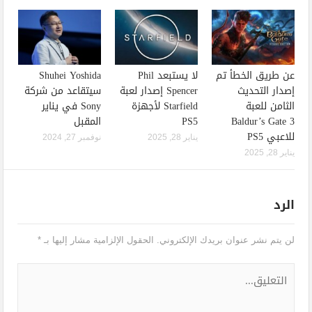
عن طريق الخطأ تم
لا يستبعد Phil
Shuhei Yoshida
إصدار التحديث
Spencer إصدار لعبة
سيتقاعد من شركة
الثامن للعبة
Starfield لأجهزة
Sony في يناير
Baldur’s Gate 3
PS5
المقبل
للاعبي PS5
يناير 28, 2025
نوفمبر 27, 2024
يناير 28, 2025
الرد
لن يتم نشر عنوان بريدك الإلكتروني.
الحقول الإلزامية مشار إليها بـ
*