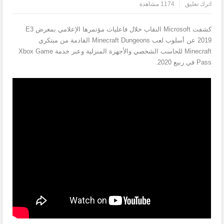
اترك تعليق
1174 مشاهدة
كشفت Microsoft النقاب خلال فاعليات مؤتمرها الإعلامي بمعرض E3
2019 عن أسلوب لعب Minecraft Dungeons القادمة من مبتكري
Minecraft للحاسب الشخصي والأجهزة المنزلية وعبر خدمة Xbox Game
Pass في ربيع 2020.