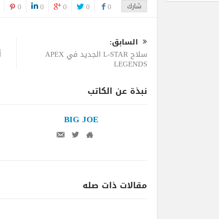
شارك
0
0
0
0
0
السابق:
سلاح L-STAR الجديد في APEX
أ
LEGENDS
نبذة عن الكاتب
BIG JOE
مقالات ذات صله