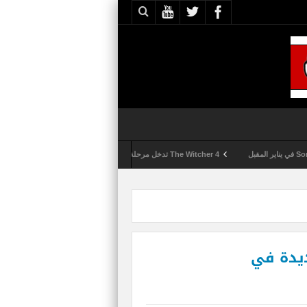
The Witcher 4 تدخل مرحلة الإنتاج الكامل
Activision تقوم بعمليات تمشيط كل ساعة مع تزايد شكاوى الغش في لعبة Call of Duty: Black Ops 6
طة MARITA الجديدة في