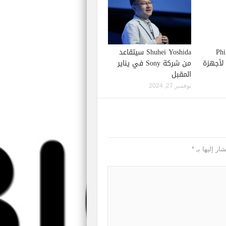
Phil S
Shuhei Yoshida سيتقاعد
إصدار لعبة Starfield لأجهزة
من شركة Sony في يناير
المقبل
نوفمبر 27, 2024
ار إليها بـ
*