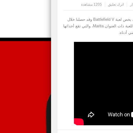
ار
اترك تعليق
1205 مشاهدة
ننتقل معكم في تغطية EA Play إلى القسم التالي والذي يخص لعبة Battlefield V وقد حصلنا خلال
الفعالية الحالية عن استعراض تعريفي بالخريطة الجديدة للعبة ذات العنوان Marita، والتي تقع أحداثها
ي أدناه.