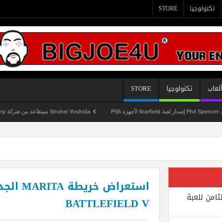
تكنولوجيا
STORE
لعاب
تكنولوجيا
STORE
Shuhei Yoshida سيتقاعد من شركة Sony في يناير المقبل
استعراض خري
ثامن للعبة
BATTLEFIELD V