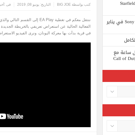
 يستبعد Phil Spencer إصدار لعبة Starfield
كتب بواسطة
BIG JOE
التاريخ:
يونيو 08, 2019
فى :
أخب
Shuhei Yoshida سيتقاعد من شركة Sony في يناير
في قرية بدأت بها معركة اليونان، ونرى الفيديو الاستعراض
ط كل ساعة مع
 لعبة Call of Duty: Black