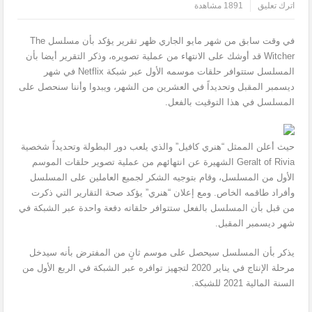
اترك تعليق
1891 مشاهدة
في وقت سابق من شهر مايو الجاري ظهر تقرير يؤكد بأن مسلسل The
Witcher قد أوشك على الانتهاء من عملية تصويره، وذكر التقرير أيضا بأن
المسلسل ستتوافر حلقات موسمه الأول عبر شبكة Netflix في شهر
ديسمبر المقبل وتحديداً في العشرين من الشهر، ويبدوا وأننا سنحصل على
المسلسل في هذا التوقيت بالفعل.
حيث أعلن الممثل “هنري كافيل” والذي يلعب دور البطولة وتحديداً شخصية
Geralt of Rivia الشهيرة عن انتهائهم من عملية تصوير حلقات الموسم
الأول من المسلسل، وقام بتوجيه الشكر لجميع العاملين على المسلسل
وأفراد طاقمه الخاص. ومع إعلان “هنري” يؤكد صحة التقارير التي ذكرت
من قبل بأن المسلسل بالفعل ستتوافر حلقاته دفعة واحدة عبر الشبكة في
شهر ديسمبر المقبل.
يذكر بأن المسلسل سيحصل على موسم ثانٍ من المفترض بأنه سيدخل
مرحلة الإنتاج في يناير 2020 لتجهيز توافره عبر الشبكة في الربع الأول من
السنة المالية 2021 للشبكة.