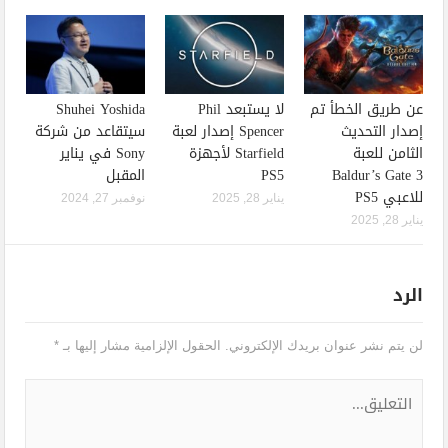
عن طريق الخطأ تم
لا يستبعد Phil
Shuhei Yoshida
إصدار التحديث
Spencer إصدار لعبة
سيتقاعد من شركة
الثامن للعبة
Starfield لأجهزة
Sony في يناير
Baldur’s Gate 3
PS5
المقبل
للاعبي PS5
يناير 28, 2025
نوفمبر 27, 2024
يناير 28, 2025
الرد
لن يتم نشر عنوان بريدك الإلكتروني.
الحقول الإلزامية مشار إليها بـ
*