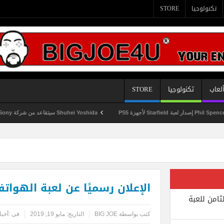
تكنولوجيا
STORE
لعاب
تكنولوجيا
STORE
Shuhei Yoshida سيتقاعد من شركة Sony في يناير المقبل
الإعلان رسميًا عن لعبة الهواتف NECRAFT EARTH
ثامن للعبة
كتب بواسطة
BIG JOE
التاريخ:
مايو 19, 2019
فى :
أخبا