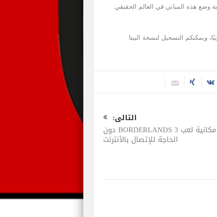
خرين للبناء معًا في Build Plates ثم تجربة وضع هذه المباني في العالم الحقيقي
ًا، ويمكنكم التسجيل لنسخة البيتا
التالى:
امكانية لعب BORDERLANDS 3 دون
الحاجة للإتصال بالأنترنت