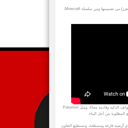
شوقت شركة Microsoft للعبة AR (أي بتقنيات الواقع المعزز) من تصميمها ومن سلسلة Minecraft،
اللعبة الجديدة بعنوان Minecraft Earth وهي مخصصة للهواتف الذكية وقادمة مجانًا، ومثل Pokemon
أي أرضية فارغة ومسطحة، وتستطيع التعاون