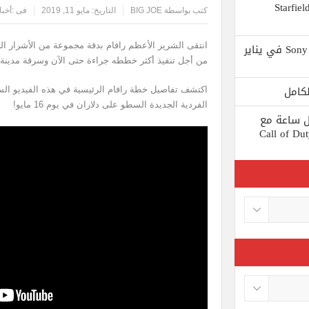
 يستبعد Phil Spencer إصدار لعبة Starfield
كتب بواسطة
BIG JOE
التاريخ:
مايو 11, 2019
فى :
أخبا
Shuhei Yoshida سيتقاعد من شركة Sony في يناير
انتقى الشرير الأعظم رافام بدقة مجموعة من الأشرار ا
من أجل تنفيذ أكثر خططه جراءة حتى الآن وسرقة مدينة 
اكتشف تفاصيل خطة رافام الرئيسية في هذه الفيديو السي
الفردية الجديدة السطو على دلاران في يوم 16 مايو!
ط كل ساعة مع
 لعبة Call of Duty: Black