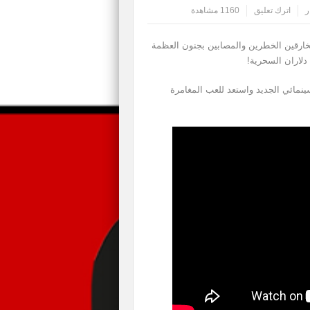
ر
اترك تعليق
1160 مشاهدة
لخارقين الخطرين والمصابين بجنون العظمة
دلاران السحرية!
نمائي الجديد واستعد للعب المغامرة