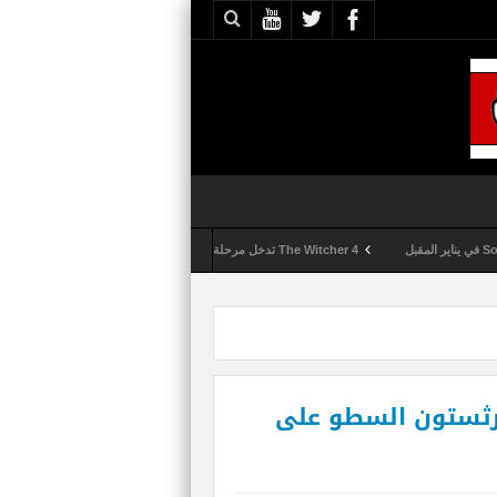
The Witcher 4 تدخل مرحلة الإنتاج الكامل
Activision تقوم بعمليات تمشيط كل ساعة مع تزايد شكاوى الغش في لعبة Call of Duty: Black Ops 6
هرثستون السطو على