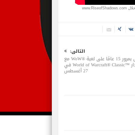
www.Ri
التالى:
احتفل بمرور 15 عامًا على لعبة ‏WoW®‎ مع
إصدار World of Warcraft® Classic™‎ في
27 أغسطس