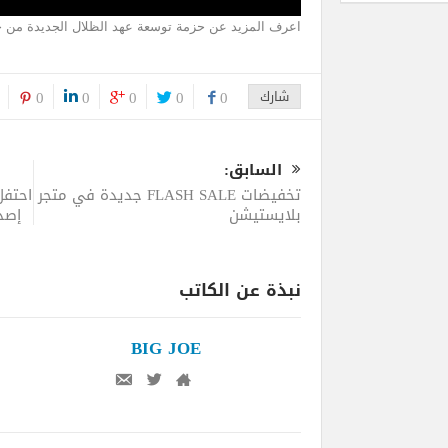
اعرف المزيد عن حزمة توسعة عهد الظلال الجديدة من خلال seofShadows.com
شارك
0
0
0
0
0
السابق:
تخفيضات FLASH SALE جديدة في متجر
بلايستيشن
نبذة عن الكاتب
BIG JOE