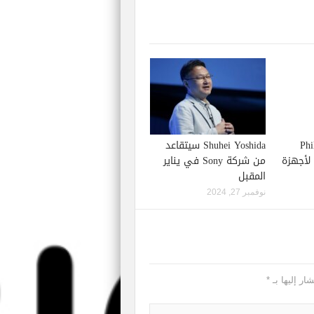
Phil S
Shuhei Yoshida سيتقاعد
إصدار لعبة Starfield لأجهزة
من شركة Sony في يناير
المقبل
نوفمبر 27, 2024
ار إليها بـ
*