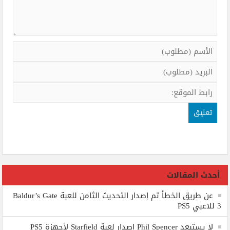
أحدث المقالات
عن طريق الخطأ تم إصدار التحديث الثامن للعبة Baldur’s Gate
3 للاعبي PS5
لا يستبعد Phil Spencer إصدار لعبة Starfield لأجهزة PS5