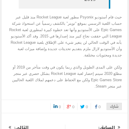
حيث قام أستوديو Psyonix مطور لعبة Rocket League منذ قليل عبر
حساب اللعبة الرسمي بموقع “تويتر” بالكشف رسمياً عن استحواذ شركة
Epic Games على الأستوديو وأنها تعد خطوة كبيرة لمطوري لعبة Rocket
League التي حققت نجاح كبير منذ إصدارها في 2015. وقد أكد الأستوديو
بأنه في الوقت الحالي لن يتغير شيء على الإطلاق بلعبة Rocket League
وأن الأستوديو لازال ملزم بتقديم تحديثات جديدة وإضافة ميزات لعبة
جديدة ومحتويات مختلفة.
ولكن على المدى الطويل والذي ربما يكون في وقت متأخر من 2019 أو
مطلع 2020 سيتم إحضار لعبة Rocket League بشكل حصري عبر متجر
Epic Games Store ولكن مع الحفاظ على دعمهم لملاك اللعبة الحاليين
عبر متجر Steam.
شارك
0
0
0
0
0
السابق:
التالى: