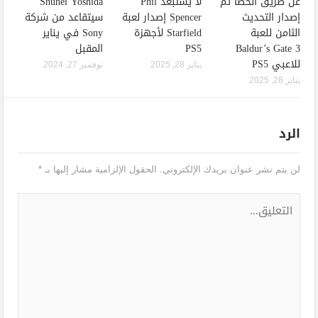
عن طريق الخطأ تم
لا يستبعد Phil
Shuhei Yoshida
إصدار التحديث
Spencer إصدار لعبة
سيتقاعد من شركة
الثامن للعبة
Starfield لأجهزة
Sony في يناير
Baldur’s Gate 3
PS5
المقبل
للاعبي PS5
يناير 28, 2025
نوفمبر 27, 2024
يناير 28, 2025
الرد
لن يتم نشر عنوان بريدك الإلكتروني.
الحقول الإلزامية مشار إليها بـ
*