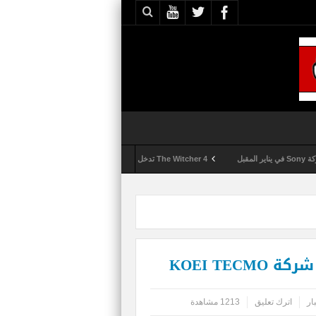
The Witcher 4 تدخل مرحلة الإنتاج الكامل
Activision تقوم بعمليات تمشيط كل ساعة مع تزايد شكاوى الغش في لعبة Call of Duty: Black Ops 6
KOEI TE
ار
اترك تعليق
1213 مشاهدة