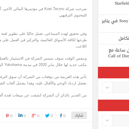
 يستبعد Phil Spencer إصدار لعبة Starfield
صرحت شركة Koei Tecmo في مؤتمرها الما
للمحتوى الترفيهي.
Shuhei Yoshida سيتقاعد من شركة Sony في يناير
وفي تحقيق لهذه المساعي، تعمل حاليًا على تطوير لعبة 
طرحها لكافة الأسواق العالمية، والتركيز في العمل على ه
اللاعب.
ط كل ساعة مع
 لعبة Call of Duty: Black
وبنفس الوقت سوف تستمر الشركة في الاستثمار بالعمل 
مكتب جديد لها خلال يناير 2020 في مدينة Yokohama اليابانية.
تأتي هذه العزيمة من توقعات من الشركة أن سوق الترف
بفضل ازدياد الوعي والأقبال عليه، وهذا يشمل ألعاب الفيدي
من الجدير بالذكر أن الشركة كشفت عن مبيعات لعدة ألعا
شارك
0
0
0
0
0