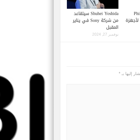
Phil S
Shuhei Yoshida سيتقاعد
إصدار لعبة Starfield لأجهزة
من شركة Sony في يناير
المقبل
نوفمبر 27, 2024
ار إليها بـ
*