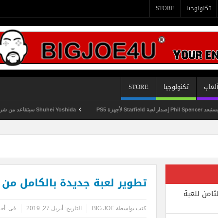
تكنولوجيا
STORE
لعاب
تكنولوجيا
STORE
P
Shuhei Yoshida سيتقاعد من شركة Sony في يناير المقبل
تطوير لعبة جديدة بالكامل من شركة CMO
ثامن للعبة
كتب بواسطة
BIG JOE
التاريخ:
أبريل 27, 2019
فى :
أخب