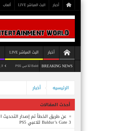
أخبار
البث المباشر LIVE
ألعاب
أخبار
البث المباشر LIVE
أ
BREAKING NEWS
عن طريق الخطأ تم إصدار التحديث الثامن للعبة Baldur’s Gate 3 للاعبي PS5
لا يستبعد Phil Spencer إصدار لعبة Starfield لأجهزة S5
وداعاً 360 Marketplace مع إغلاق Microsoft للمتجر
الرئيسيه
أخبار
أحدث المقالات
عن طريق الخطأ تم إصدار التحديث ال
Baldur’s Gate 3 للاعبي PS5