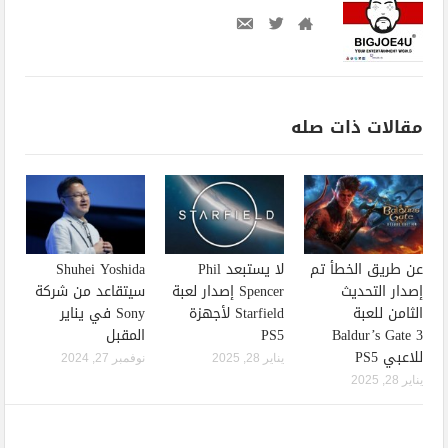
مقالات ذات صله
عن طريق الخطأ تم
لا يستبعد Phil
Shuhei Yoshida
إصدار التحديث
Spencer إصدار لعبة
سيتقاعد من شركة
الثامن للعبة
Starfield لأجهزة
Sony في يناير
Baldur’s Gate 3
PS5
المقبل
للاعبي PS5
يناير 28, 2025
نوفمبر 27, 2024
يناير 28, 2025