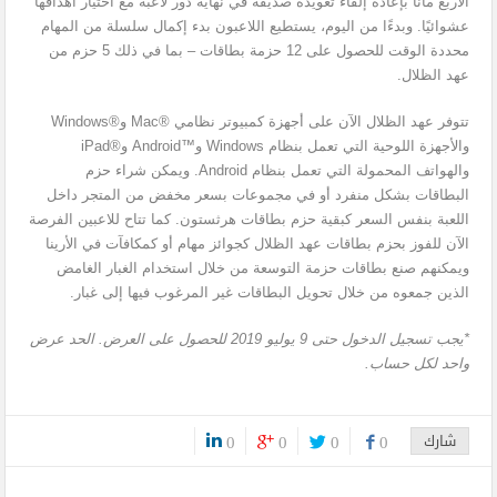
الأربع مانا بإعادة إلقاء تعويذة صديقة في نهاية دور لاعبه مع اختيار أهدافها
عشوائيًا. وبدءًا من اليوم، يستطيع اللاعبون بدء إكمال سلسلة من المهام
محددة الوقت للحصول على 12 حزمة بطاقات – بما في ذلك 5 حزم من
عهد الظلال.
تتوفر عهد الظلال الآن على أجهزة كمبيوتر نظامي Mac®‎ وWindows®‎
والأجهزة اللوحية التي تعمل بنظام Windows وAndroid™‎ وiPad®‎
والهواتف المحمولة التي تعمل بنظام Android. ويمكن شراء حزم
البطاقات بشكل منفرد أو في مجموعات بسعر مخفض من المتجر داخل
اللعبة بنفس السعر كبقية حزم بطاقات هرثستون. كما تتاح للاعبين الفرصة
الآن للفوز بحزم بطاقات عهد الظلال كجوائز مهام أو كمكافآت في الأرينا
ويمكنهم صنع بطاقات حزمة التوسعة من خلال استخدام الغبار الغامض
الذين جمعوه من خلال تحويل البطاقات غير المرغوب فيها إلى غبار.
*يجب تسجيل الدخول حتى
9
يوليو
2019
للحصول على العرض. الحد عرض
واحد لكل حساب.
شارك
0
0
0
0
0