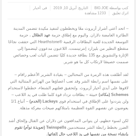
كتب بواسطة
BIG JOE
التاريخ:
أبريل 10, 2019
فى :
أخبار
اترك تعليق
1233 مشاهدة
– اتحد أعتى أشرار أزيروث معًا ويخططون لتنفيذ مكيدة تتضمن المدينة
الطائرة الغامضة دلاران. واليوم مع إطلاق حزمة
عهد الظلال
‎
، حزمة
التوسعة الجديدة للعبة البطاقات الرقمية
Hearthstone®
التي حققت نجاحًا
منقطع النظير من بليزارد إنترتينمنت، اللاعبون مدعوون لينضموا إلى
الإثارة والتشويق مع 135 بطاقة جديدة كليًا تتضمن آليات لعب وخصائص
صممت خصيصًا لارتكاب كل ما هو شرير.
لقد أطلقت هذه الزمرة من المحتالين – بقيادة الشرير الأعظم رافام –
على نفسها اسم رابطة الشر وقد تعب أعضاؤها من الهزائم المتتالية التي
لاقوها على أيدي أخيار أزيروث. ولتحقيق فعلتهم الشنعاء، خططوا لاستخدام
Schemes
(مكائد)
خبيثة – بطاقات تزداد قوة كلما ظلت في يد اللاعب –
ولن يترددوا على الإطلاق في استخدام قوى
Lackeys
(الخدم)
– أتباع 1/1
يعوضون عن نقصهم القوة العظيمة بامتلاكهم صيحات معركة مذهلة.
لكن لسوء حظهم، لن يتوانى المدافعون عن دلاران عن القتال وإلحاق أشد
الضرر بخطط رابطة الشر مستخدمين
Twinspells
(تعويذة توأم) تقوم
بإنشاء نسخة من نفسها في يد اللاعب حال إلقائها.