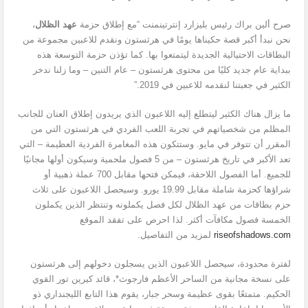
صرح ألين براك رئيس بليزارد إنترتينمنت “مع إطلاق حزمة
عهد الظلال
،
نحن نبدأ أكبر قصة حكيناها يومًا في هرثستون ونقدم للاعبين مجموعة من
البطاقات الاحتيالية الجديدة ليتمتعوا بها. كما تؤذن حزمة التوسعة هذه
ببداية عام جديد كليًا من محتوى هرثستون – عام التنين – وما زلنا ندخر
الكثير في جعبتنا لنقدمه للاعبين في 2019.”
ما يزال هناك الكثير ليتطلع إليه اللاعبون الذي يريدون إطلاق العنان للجانب
المظلم من شخصياتهم في تجربة اللعب الفردي في هرثستون التي من
المقرر أن تتوفر في مايو. وستتكون هذه المغامرة الفردية العظيمة – التي
تعد الأكبر في تاريخ هرثستون – من 5 فصول ملحمية وسيكون أولها مجانيًا
للجميع. أما الفصول اللاحقة، فيمكن فتحها مقابل 700 عملة ذهبية أو
شراؤها كحزمة شاملة مقابل 19.99 يورو. وسيحصل اللاعبون على ثلاث
حزم بطاقات من عهد الظلال لكل فصل يكملونه وتنتظر الذين يكملون
الخمسة فصول مكافآت أكثر. لذا احرص على تفقد الموقع
riseofshadows.com
لمزيد من التفاصيل.
لفترة محدودة، سيحصل اللاعبون الذين يسجلون دخولهم إلى هرثستون
على نسخة مجانية من الساحر الأعظم فارجوث*، قائد كيرين تور القوي
الحكيم. متمتعًا بقوى عظيمة وسحر جبار، يقوم هذا التابع الليجنداري ذو