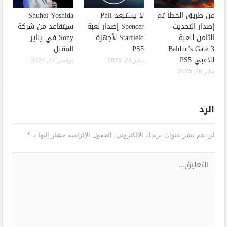
عن طريق الخطأ تم
لا يستبعد Phil
Shuhei Yoshida
إصدار التحديث
Spencer إصدار لعبة
سيتقاعد من شركة
الثامن للعبة
Starfield لأجهزة
Sony في يناير
Baldur’s Gate 3
PS5
المقبل
للاعبي PS5
يناير 28, 2025
نوفمبر 27, 2024
يناير 28, 2025
الرد
لن يتم نشر عنوان بريدك الإلكتروني.
الحقول الإلزامية مشار إليها بـ
*