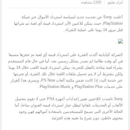
اترك تعليق
1295 مشاهدة
أعلنت Sony عن تحديث جديد لسياسة استرداد الأموال عبر شبكة
PlayStation، حيث يمكن للاعبين الآن استرداد قيمة أي لعبة تم شرائها
قبل مرور 14 يوما على عملية الشراء.
الشركة اليابانية أكدت القدرة على استرداد قيمة أي لعبة تم حجزها مسبقا
في أي وقت طالما لم تصدر بشكل رسمي بعد، أما في حال قام المستخدم
بشراء لعبة متاحة بالفعل للتجربة، يمكن استرداد قيمة اللعب خلال 14 يوما
ولكن يشترط أن لا يتم تحميل ملفات اللعبة خلال تلك الفترة، أو تجربتها
عبر خدمة البث إذا كانت ضمن مكتبة ألعاب PS Now، ويسرى هذا القرار
على خدمات PlayStation Plus و PlayStation Music.
Sony ناشدت اللاعبين تغيير إعدادات أجهزة PS4 حتى لا تقوم بتحميل
الألعاب أو التحديثات تلقائيا ليظل خيار استرداد قيمة العنوان متاحا، أما
الحالة الأخرى التي تسمح للمستخدمين باستعادة أموالهم فهي وجود
محتوى خاطئ، دون شرح ما تعنيه هذه الجزئية.