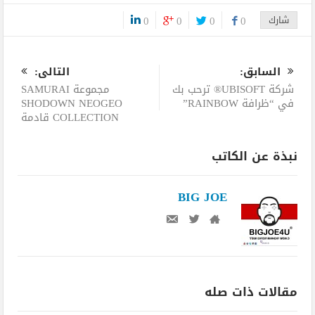
شارك
0
0
0
0
0
السابق:
التالى:
شركة UBISOFT® ترحب بك
مجموعة SAMURAI
في “ظرافة RAINBOW”
SHODOWN NEOGEO
COLLECTION قادمة
نبذة عن الكاتب
BIG JOE
مقالات ذات صله