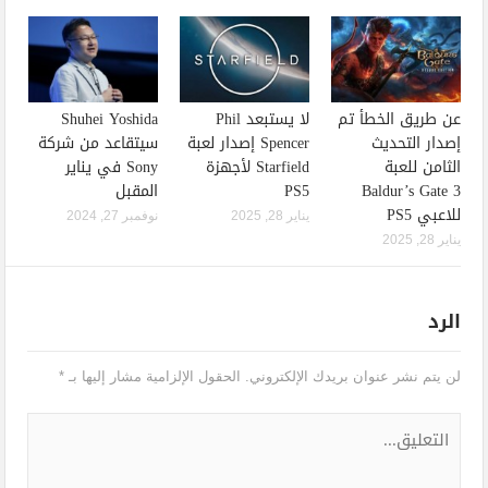
عن طريق الخطأ تم
لا يستبعد Phil
Shuhei Yoshida
إصدار التحديث
Spencer إصدار لعبة
سيتقاعد من شركة
الثامن للعبة
Starfield لأجهزة
Sony في يناير
Baldur’s Gate 3
PS5
المقبل
للاعبي PS5
يناير 28, 2025
نوفمبر 27, 2024
يناير 28, 2025
الرد
لن يتم نشر عنوان بريدك الإلكتروني.
الحقول الإلزامية مشار إليها بـ
*