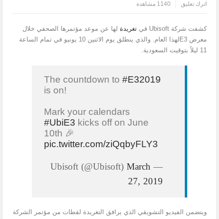
اترك تعليق
1140 مشاهدة
كشفت شركة Ubisoft في
تغريدة
لها عن موعد مؤتمرها الصحفي خلال
معرض E3لهذا العام. والذي ينطلق يوم الاثنين 10 يونيو في تمام الساعة
11 ليلاً بتوقيت السعودية.
The countdown to
#E32019
is on!
Mark your calendars
#UbiE3
kicks off on June
10th 🎉
pic.twitter.com/ziQqbyFLY3
March
— Ubisoft (@Ubisoft)
27, 2019
ويتضمن الفيديو التشويقي الذي يرافق التغريدة لقطات من مؤتمر الشركة