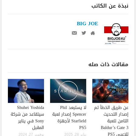
نبذة عن الكاتب
BIG JOE
مقالات ذات صله
عن طريق الخطأ تم
لا يستبعد Phil
Shuhei Yoshida
إصدار التحديث
Spencer إصدار لعبة
سيتقاعد من شركة
الثامن للعبة
Starfield لأجهزة
Sony في يناير
Baldur’s Gate 3
PS5
المقبل
للاعبي PS5
يناير 28, 2025
نوفمبر 27, 2024