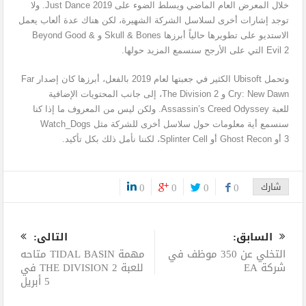
خلال المعرض العام الماضي ويسلط الضوء على Just Dance 2019. ولا
توجد إشارات أخرى لسلاسل الشركة الشهيرة، لكن هناك عدة ألعاب يعمل
الاستديو على تطويرها حالياً أبرزها Skull & Bones و Beyond Good &
Evil 2 التي على الأرجح سنسمع المزيد حولها.
وتحمل Ubisoft الكثير في جعبتها لعام 2019 بالفعل، أبرزها كان إصدار Far
Cry: New Dawn و The Division 2، إلى جانب المحتويات الإضافية
للعبة Assassin’s Creed Odyssey. ولكن ليس من المعروف ما إذا كنا
سنسمع أية معلومات حول سلاسل أخرى للشركة مثل Watch_Dogs
3 أو Ghost Recon أو Splinter Cell، لكننا نأمل ذلك بكل تأكيد.
شارك
0
0
0
0
0
السابق:
التالى:
التخلي عن 350 موظف في
مهمة TIDAL BASIN متاحه
شركة EA
للعبة THE DIVISION 2 في
5 أبريل