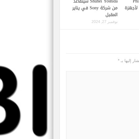
Phil S
Shuhei Yoshida سيتقاعد
إصدار لعبة Starfield لأجهزة
من شركة Sony في يناير
المقبل
نوفمبر 27, 2024
ار إليها بـ
*