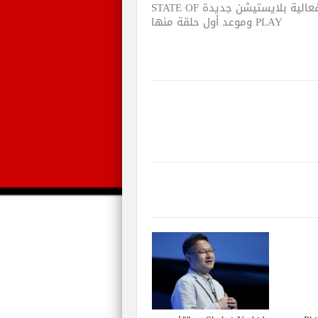
فعالية بلايستيشن جديدة STATE OF
PLAY وموعد أول حلقة منها