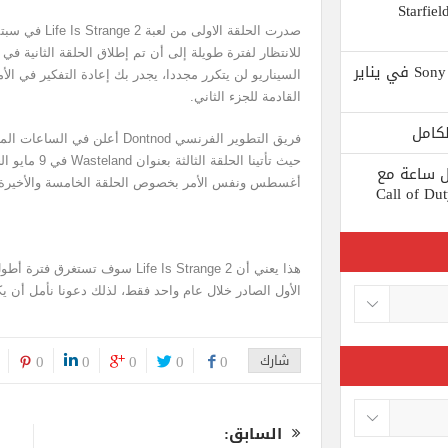
 يستبعد Phil Spencer إصدار لعبة Starfield
صدرت الحلقة الاو
Shuhei Yoshida سيتقاعد من شركة Sony في يناير
السيناريو لن يتكرر مجددا، يجدر بك إعادة التفكير في ال
القادمة للجزء الثاني.
فريق التطوير الفرنسي Dontnod أع
ط كل ساعة مع
أغسطس ونفس الأمر بخصوص الحلقة الخامسة والأخيرة
 لعبة Call of Duty: Black
هذا يعني أن Life Is Strange 2 سوف 
الأول الصادر خلال عام واحد فقط، لذلك دعونا نأمل أن يك
شارك
0
0
0
0
0
السابق: