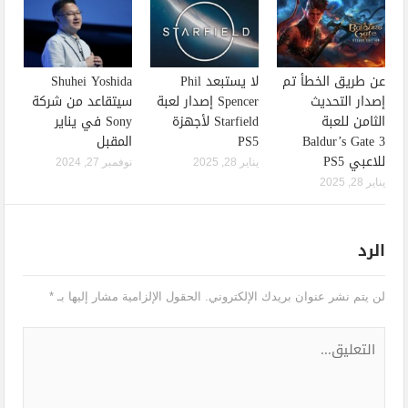
عن طريق الخطأ تم
لا يستبعد Phil
Shuhei Yoshida
إصدار التحديث
Spencer إصدار لعبة
سيتقاعد من شركة
الثامن للعبة
Starfield لأجهزة
Sony في يناير
Baldur’s Gate 3
PS5
المقبل
للاعبي PS5
يناير 28, 2025
نوفمبر 27, 2024
يناير 28, 2025
الرد
لن يتم نشر عنوان بريدك الإلكتروني.
الحقول الإلزامية مشار إليها بـ
*