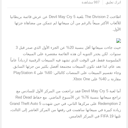
اترك تعليق
987 مشاهدة
اطاحت The Division 2 بلعبة Devil May Cry 5 عن عرش قائمة بريطانيا
للألعاب الأكثر مبيعاً بالرغم من أن مبيعاتها لم تتمكن من مضاهاة جزئها
الأول.
حيث جاءت مبيعاتها أقل بنسبة 20% عن الجزء الأول الذي صدر قبل 3
سنوات. لكن يجدر التنويه أن هذه القائمة مقتصرة على المبيعات
الملموسة فقط، في الوقت الذي تشهد فيه المبيعات الرقمية ازدياداً عاماً
بعد عام، لذا فقد تكون المبيعات مجتمعة أفضل بكثير من جزئها السابق.
وجاء تقسيم المبيعات على المنصات كالتالي: 60% على PlayStation 4
مقارنة بـ 40% على Xbox One.
أما لعبة Devil May Cry 5 فقد تراجعت من المركز الأول للسادس مع
تراجع مبيعاتها بنسبة 76% عن الأسبوع الماضي. مع حفاظ Red Dead
Redemption 2 على مركزها الثاني، في حين شهدت Grand Theft Auto 5
زيادة كبيرة في مبيعاتها ساهمت في رفعها من المركز العاشر إلى الثالث،
تليها FIFA 19 في المركز الخامس.