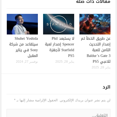
مقالات ذات صله
عن طريق الخطأ تم
لا يستبعد Phil
Shuhei Yoshida
إصدار التحديث
Spencer إصدار لعبة
سيتقاعد من شركة
الثامن للعبة
Starfield لأجهزة
Sony في يناير
Baldur’s Gate 3
PS5
المقبل
للاعبي PS5
يناير 28, 2025
نوفمبر 27, 2024
يناير 28, 2025
الرد
لن يتم نشر عنوان بريدك الإلكتروني.
الحقول الإلزامية مشار إليها بـ
*