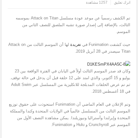
اترك تعليق
1257 مشاهدة
تم الكشف رسمياً عن موعد عودة مسلسل Attack on Titan بموسمه
الثالث، بالإضافة إلى إصدار صورة تشبه الملصق للنصف الثاني من
الموسم.
حيث كشفت Funimation في
تغريدة
لها أن الموسم الثالث من Attack on
Titan سيصدر في 28 أبريل 2019.
وكان قد صدر الموسم الثالث أولاً في اليابان في الفترة الواقعة بين 23
يوليو و 15 أكتوبر، والذي امتد على 12 حلقة قبل أن يدخل في حالة توقف.
ثم تم عرض الحلقات المدبلجة للانكليزية من المسلسل عبر Adult Swim
في 18 أغسطس 2018.
وتم الإعلان في العام الماضي أن Funimation استحوذت على حقوق توزيع
الموسم الثالث من المسلسل عالمياً في الولايات المتحدة وكندا والمملكة
المتحدة وإيرلندا وأستراليا ونيوزيلندا. يمكن مشاهدة النصف الأول من
الموسم عبر Crunchyroll و Hulu و Funimation.