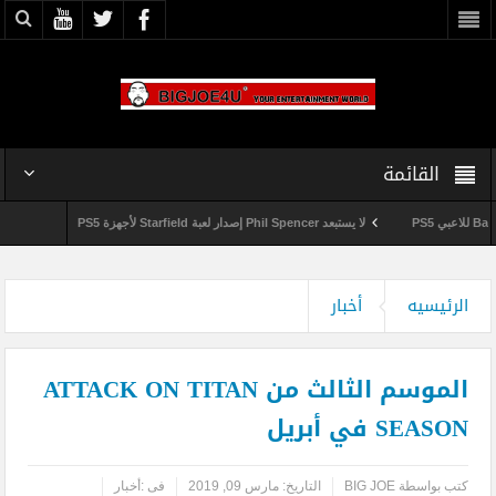
القائمة
لا يستبعد Phil Spencer إصدار لعبة Starfield لأجهزة PS5
Shuhei Yoshida سيتقاعد من شر
وداعاً 360 Marketplace مع إغلاق Microsoft للمتجر
الرئيسيه
أخبار
الموسم الثالث من ATTACK ON TITAN
SEASON في أبريل
كتب بواسطة
BIG JOE
التاريخ:
مارس 09, 2019
فى :
أخبار