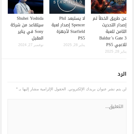
عن طريق الخطأ تم
لا يستبعد Phil
Shuhei Yoshida
إصدار التحديث
Spencer إصدار لعبة
سيتقاعد من شركة
الثامن للعبة
Starfield لأجهزة
Sony في يناير
Baldur’s Gate 3
PS5
المقبل
للاعبي PS5
يناير 28, 2025
نوفمبر 27, 2024
يناير 28, 2025
الرد
لن يتم نشر عنوان بريدك الإلكتروني.
الحقول الإلزامية مشار إليها بـ
*