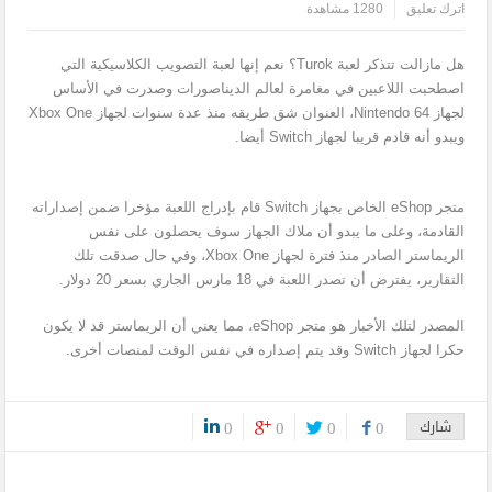
اترك تعليق
1280 مشاهدة
هل مازالت تتذكر لعبة Turok؟ نعم إنها لعبة التصويب الكلاسيكية التي
اصطحبت اللاعبين في مغامرة لعالم الديناصورات وصدرت في الأساس
لجهاز Nintendo 64، العنوان شق طريقه منذ عدة سنوات لجهاز Xbox One
ويبدو أنه قادم قريبا لجهاز Switch أيضا.
متجر eShop الخاص بجهاز Switch قام بإدراج اللعبة مؤخرا ضمن إصداراته
القادمة، وعلى ما يبدو أن ملاك الجهاز سوف يحصلون على نفس
الريماستر الصادر منذ فترة لجهاز Xbox One، وفي حال صدقت تلك
التقارير، يفترض أن تصدر اللعبة في 18 مارس الجاري بسعر 20 دولار.
المصدر لتلك الأخبار هو متجر eShop، مما يعني أن الريماستر قد لا يكون
حكرا لجهاز Switch وقد يتم إصداره في نفس الوقت لمنصات أخرى.
شارك
0
0
0
0
0