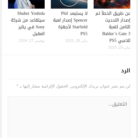
عن طريق الخطأ تم
لا يستبعد Phil
Shuhei Yoshida
إصدار التحديث
Spencer إصدار لعبة
سيتقاعد من شركة
الثامن للعبة
Starfield لأجهزة
Sony في يناير
Baldur’s Gate 3
PS5
المقبل
للاعبي PS5
يناير 28, 2025
نوفمبر 27, 2024
يناير 28, 2025
الرد
لن يتم نشر عنوان بريدك الإلكتروني.
الحقول الإلزامية مشار إليها بـ
*