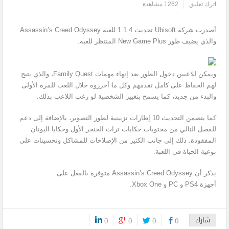
اترك تعليق
1262 مشاهدة
أصدرت شركة Ubisoft تحديث 1.1.4 للعبة Assassin’s Creed Odyssey
والذي يضيف طور New Game Plus المنتظر للعبة.
ويمكن للاعبين دخول الطور بعد إنهاء مهمات Family Quest، والذي يتيح
لهم الحفاظ على كامل تقدمهم وكل ما أحرزوه خلال اللعب للمرة الأولى
والبدء من جديد، كما يسمح بتغيير الشخصية لو رغب اللاعب بذلك.
كما يتضمن التحديث 10 إطارات تزيينية لطور التصوير، بالإضافة إلى دعم
للفصل التالي من محتويات حكايات تراث الخنجر الأول وحكايا اليونان
المفقودة. ذلك إلى جانب الكثير من الإصلاحات للمشاكل وتحسينات على
نوعية الحياة في اللعبة.
يذكر أن Assassin’s Creed Odyssey متوفرة بالفعل على
أجهزة PS4 و PC و Xbox One.
شارك
0
0
0
0