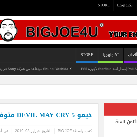
تكنولوجيا
STORE
لعاب
تكنولوجيا
STORE
Shuhei Yoshida سيتقاعد من شركة Sony في يناير المقبل
ديمو DEVIL MAY CRY 5 متوفر الآن للتحميل
ثامن للعبة
كتب بواسطة
BIG JOE
التاريخ:
فبراير 08, 2019
فى :
أخ