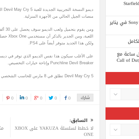
 يستبعد Phil Spencer إصدار لعبة Starfield
ديمو 
منصات الجيل الحالي من الأجهزة المنزلية.
Shuhei Yoshida سيتقاعد من شركة Sony في يناير
اللعبة، و
ولكن هذا الجديد متوفر أيضاً على PS4.
ط كل ساعة مع
على الأغلب سيكون هذا نفس الديمو الذي توفر في ديسم
 لعبة Call of Duty: Black
Punchline Devil Breaker وإتاحة خيارات التخصيص.
Devil May Cry 5 تطلق في 8 مارس للحاسب الشخصي والجيل الحالي من الأجهزة المنزلية.
شارك
0
0
0
0
0
السابق:
لا خطط لسلسلة YAKUZA على XBOX
ONE