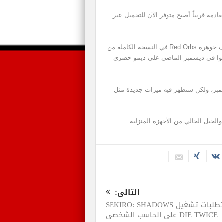
النسخة التجريبية الجديدة للعبة Devil May Cry 5 القادمة قريباً أصبح متوفر الآن للتحميل عبر
ومن يقوم بتحميل ولعب الديمو سوف يحصل على 30 ألف جوهرة Red Orbs في النسخة الكاملة من
من الجدير بالذكر أن مستخدمي Xbox One حصلوا في ديسمبر الماضي على ديمو حصري
بر، ولكن ستظهر فيه ميزات جديدة مثل
التالى:
متطلبات تشغيل SEKIRO: SHADOWS
DIE TWICE على الحاسب الشخصي